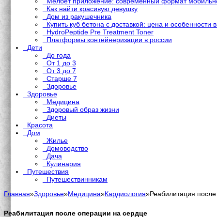
Мелбет приложение: современный формат мобильно
Как найти красивую девушку
Дом из ракушечника
Купить куб бетона с доставкой: цена и особенности 
HydroPeptide Pre Treatment Toner
Платформы контейнеризации в россии
Дети
До года
От 1 до 3
От 3 до 7
Старше 7
Здоровье
Здоровье
Медицина
Здоровый образ жизни
Диеты
Красота
Дом
Жилье
Домоводство
Дача
Кулинария
Путешествия
Путешествинникам
Главная
»
Здоровье
»
Медицина
»
Кардиология
»
Реабилитация после
Реабилитация после операции на сердце