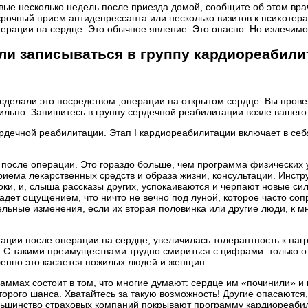
ервые несколько недель после приезда домой, сообщите об этом вр
срочный прием антидепрессанта или несколько визитов к психотер
ерации на сердце. Это обычное явление. Это опасно. Но излечимо
 ли записываться в группу кардиореабили
 сделали это посредством ;операции на открытом сердце. Вы прове
ильно. Запишитесь в группу сердечной реабилитации возле вашего 
ердечной реабилитации. Этап I кардиореабилитации включает в се
я после операции. Это гораздо больше, чем программа физически
иема лекарственных средств и образа жизни, консультации. Инст
ноки, и, слыша рассказы других, успокаиваются и черпают новые 
ко задет ощущением, что ничто не вечно под луной, которое часто 
льные изменения, если их вторая половинка или другие люди, к 
ции после операции на сердце, увеличилась толерантность к нагру
. С такими преимуществами трудно смириться с цифрами: только о
енно это касается пожилых людей и женщин.
раммах состоит в том, что многие думают: сердце им «починили» и
торого шанса. Хватайтесь за такую возможность! Другие опасаются,
льшинство страховых компаний покрывают программу кардиореабил