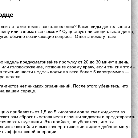
рдце
роши ли такие темпы восстановления? Какие виды деятельности
ашину или заниматься сексом? Существует ли специальная диета,
другие обычно возникающие вопросы. Ответы помогут вам
недель предусматривайте прогулку от 20 до 30 минут в день.
 или головокружение, позвоните своему врачу, если эти симптомы
е в течение шести недель подъема веса более 5 килограммов —
ыре недели.
нгистов нет никаких ограничений. После этого убедитесь, что
на вашем сердце.
цию прибавлять от 1,5 до 5 килограммов за счет жидкости во
может вам сбросить оставшиеся излишки жидкости и предотвратить
твовать вкус пищи. Это пройдет, но убедитесь, что вы
олочные коктейли и высокоэнергетические жидкие добавки могут
ить эффект своей операции.