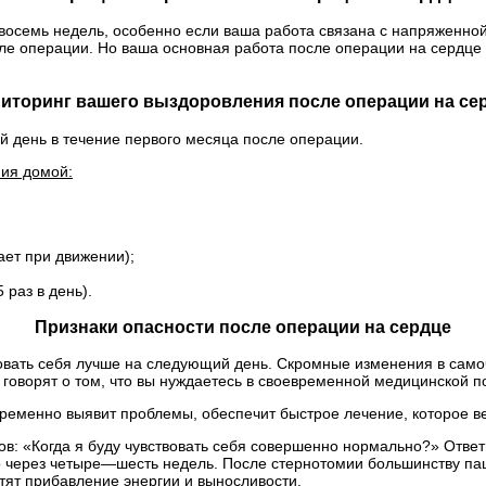
восемь недель, особенно если ваша работа связана с напряженно
сле операции. Но ваша основная работа после операции на сердце 
иторинг вашего выздоровления после операции на се
 день в течение первого месяца после операции.
ия домой:
ает при движении);
раз в день).
Признаки опасности после операции на сердце
овать себя лучше на следующий день. Скромные изменения в самочу
говорят о том, что вы нуждаетесь в своевременной медицинской п
ременно выявит проблемы, обеспечит быстрое лечение, которое ве
ов: «Когда я буду чувствовать себя совершенно нормально?» Ответ
 через четыре—шесть недель. После стернотомии большинству паци
етят прибавление энергии и выносливости.