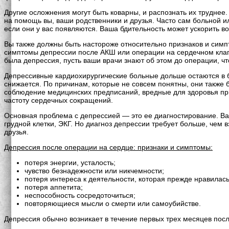
Другие осложнения могут быть коварны, и распознать их труднее.
на помощь вы, ваши родственники и друзья. Часто сам больной 
если они у вас появляются. Ваша бдительность может ускорить в
Вы также должны быть настороже относительно признаков и симп
симптомы депрессии после АКШ или операции на сердечном клапа
была депрессия, пусть ваши врачи знают об этом до операции, ч
Депрессивные кардиохирургические больные дольше остаются в б
снижается. По причинам, которые не совсем понятны, они также
соблюдение медицинских предписаний, вредные для здоровья прив
частоту сердечных сокращений.
Основная проблема с депрессией — это ее диагностирование. Ваш
грудной клетки, ЭКГ. Но диагноз депрессии требует больше, чем
друзья.
Депрессия после операции на сердце: признаки и симптомы:
потеря энергии, усталость;
чувство безнадежности или никчемности;
потеря интереса к деятельности, которая прежде нравилась
потеря аппетита;
неспособность сосредоточиться;
повторяющиеся мысли о смерти или самоубийстве.
Депрессия обычно возникает в течение первых трех месяцев пос