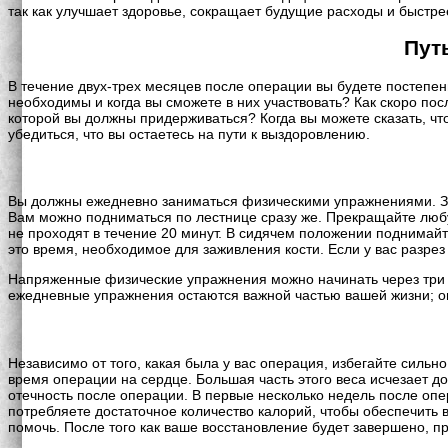
так как улучшает здоровье, сокращает будущие расходы и быстре
Пут
В течение двух-трех месяцев после операции вы будете постепе
необходимы и когда вы сможете в них участвовать? Как скоро по
которой вы должны придерживаться? Когда вы можете сказать, чт
убедиться, что вы остаетесь на пути к выздоровлению.
Вы должны ежедневно заниматься физическими упражнениями. Зап
Вам можно подниматься по лестнице сразу же. Прекращайте любую
не проходят в течение 20 минут. В сидячем положении поднимайт
это время, необходимое для заживления кости. Если у вас разрез
Напряженные физические упражнения можно начинать через три ме
ежедневные упражнения остаются важной частью вашей жизни; о
Независимо от того, какая была у вас операция, избегайте сильн
время операции на сердце. Большая часть этого веса исчезает до
отечность после операции. В первые несколько недель после опе
потребляете достаточное количество калорий, чтобы обеспечить 
помочь. После того как ваше восстановление будет завершено, 