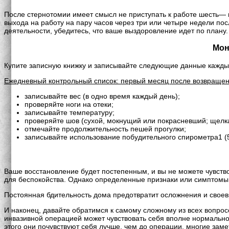
После стернотомии имеет смысл не приступать к работе шесть— 
выхода на работу на пару часов через три или четыре недели по
деятельности, убедитесь, что ваше выздоровление идет по плану.
Мон
Купите записную книжку и записывайте следующие данные каждый
Ежедневный контрольный список: первый месяц после возвращен
записывайте вес (в одно время каждый день);
проверяйте ноги на отеки;
записывайте температуру;
проверяйте шов (сухой, мокнущий или покрасневший; щелк
отмечайте продолжительность пешей прогулки;
записывайте использование побудительного спирометра1 (5 
Ваше восстановление будет постепенным, и вы не можете чувств
для беспокойства. Однако определенные признаки или симптомы 
Постоянная бдительность дома предотвратит осложнения и своев
И наконец, давайте обратимся к самому сложному из всех вопрос
инвазивной операцией может чувствовать себя вполне нормально
этого они почувствуют себя лучше, чем до операции, многие зам