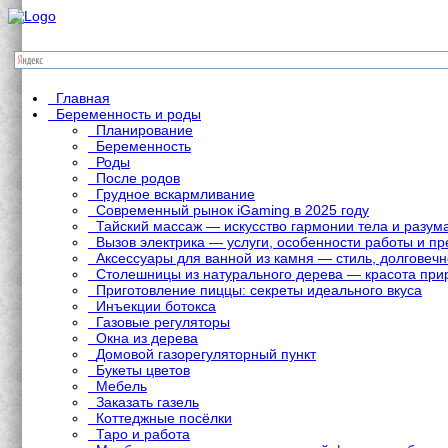
Главная
Беременность и роды
Планирование
Беременность
Роды
После родов
Грудное вскармливание
Современный рынок iGaming в 2025 году
Тайский массаж — искусство гармонии тела и разум
Вызов электрика — услуги, особенности работы и 
Аксессуары для ванной из камня — стиль, долговечн
Столешницы из натурального дерева — красота при
Приготовление пиццы: секреты идеального вкуса
Инъекции ботокса
Газовые регуляторы
Окна из дерева
Домовой газорегуляторный пункт
Букеты цветов
Мебель
Заказать газель
Коттеджные посёлки
Таро и работа