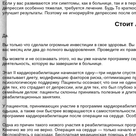
Если у вас развиваются эти симптомы, как в больнице, так и в п
депрессия особенно тяжелая, требуется лечение. Будь То кратко
улучшит результаты. Поэтому не игнорируйте депрессию после оп
Стоит
Да.
Вы только что сделали огромные инвестиции в свое здоровье. Вы
вас месяц или два до полного выздоровления. Проведите их прав
Вы можете и не осознавать этого, но вы уже начали программу с
деятельность, которую вы завершили в больнице.
Этап II кардиореабилитации начинается одну—три недели спуст
охватывает диету, модификацию факторов риска,-оптимизацию пр
психологическую поддержку. Пациенты осознают, что они не оди
для тех, кто страдает от депрессии, или для тех, кто был глубо
семейным делом: пациенты склонны принимать полезные и длите
реабилитационных занятиях.
У пациентов, принимающих участие в программе кардиореабилита
одышка, а также они быстрее возвращаются к самостоятельности
программе кардиореабилитации после операции на сердце. Особ
Одна из причин такого низкого участия в реабилитационных прог
Конечно же это не верно. Операция на сердце — только начало в
беспокойтесь о расходах. Бесплатная медицинская помощь и бо