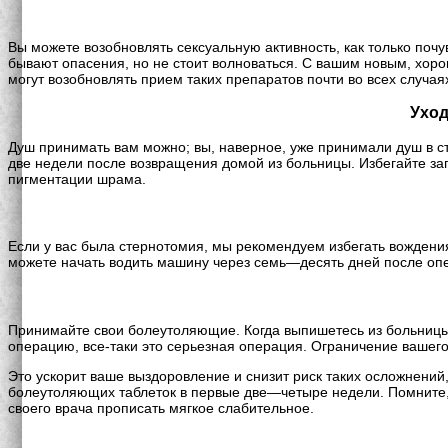
Вы можете возобновлять сексуальную активность, как только почув
бывают опасения, но не стоит волноваться. С вашим новым, хор
могут возобновлять прием таких препаратов почти во всех случая
Уход
Душ принимать вам можно; вы, наверное, уже принимали душ в 
две недели после возвращения домой из больницы. Избегайте заг
пигментации шрама.
Если у вас была стернотомия, мы рекомендуем избегать вождения 
можете начать водить машину через семь—десять дней после опе
Принимайте свои болеутоляющие. Когда выпишетесь из больницы
операцию, все-таки это серьезная операция. Ограничение ваше
Это ускорит ваше выздоровление и снизит риск таких осложнений
болеутоляющих таблеток в первые две—четыре недели. Помните, ч
своего врача прописать мягкое слабительное.