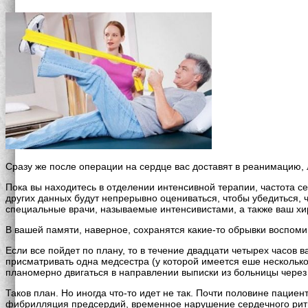
Сразу же после операции на сердце вас доставят в реанимацию, 
Пока вы находитесь в отделении интенсивной терапии, частота с
других данных будут непрерывно оцениваться, чтобы убедиться,
специальные врачи, называемые интенсивистами, а также ваш хир
В вашей памяти, наверное, сохранятся какие-то обрывки воспоми
Если все пойдет по плану, то в течение двадцати четырех часов в
присматривать одна медсестра (у которой имеется еше несколько
планомерно двигаться в направлении выписки из больницы через
Таков план. Но иногда что-то идет не так. Почти половине паци
фибрилляция предсердий, временное нарушение сердечного ритма