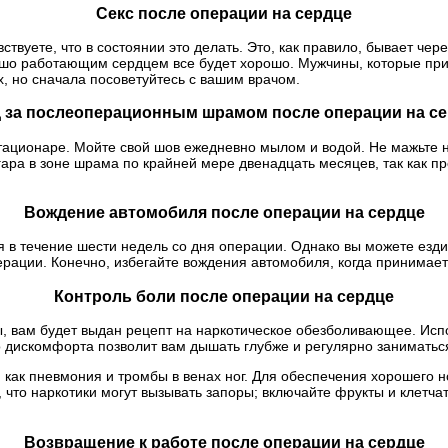
Секс после операции на сердце
ствуете, что в состоянии это делать. Это, как правило, бывает че
ошо работающим сердцем все будет хорошо. Мужчины, которые при
х, но сначала посоветуйтесь с вашим врачом.
 за послеоперационным шрамом после операции на с
стационаре. Мойте свой шов ежедневно мылом и водой. Не мажьте 
ара в зоне шрама по крайней мере двенадцать месяцев, так как п
Вождение автомобиля после операции на сердце
в течение шести недель со дня операции. Однако вы можете ездить
рации. Конечно, избегайте вождения автомобиля, когда принимае
Контроль боли после операции на сердце
, вам будет выдан рецепт на наркотическое обезболивающее. Исп
го дискомфорта позволит вам дышать глубже и регулярно занимат
, как пневмония и тромбы в венах ног. Для обеспечения хорошего 
то наркотики могут вызывать запоры; включайте фрукты и клетчатку
Возвращение к работе после операции на сердце