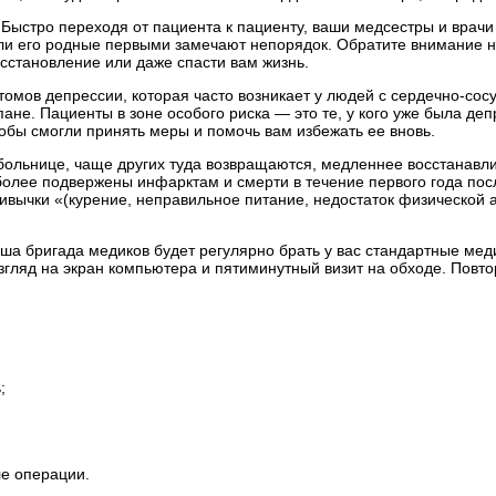
 Быстро переходя от пациента к пациенту, ваши медсестры и врачи
или его родные первыми замечают непорядок. Обратите внимание 
осстановление или даже спасти вам жизнь.
томов депрессии, которая часто возникает у людей с сердечно-со
не. Пациенты в зоне особого риска — это те, у кого уже была де
тобы смогли принять меры и помочь вам избежать ее вновь.
ольнице, чаще других туда возвращаются, медленнее восстанавлив
 более подвержены инфарктам и смерти в течение первого года по
ычки «(курение, неправильное питание, недостаток физической ак
а бригада медиков будет регулярно брать у вас стандартные меди
 взгляд на экран компьютера и пятиминутный визит на обходе. Пов
;
ле операции.