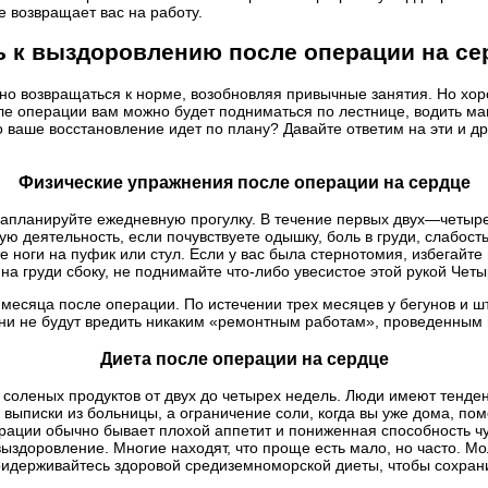
е возвращает вас на работу.
ь к выздоровлению после операции на се
нно возвращаться к норме, возобновляя привычные занятия. Но хо
сле операции вам можно будет подниматься по лестнице, водить м
о ваше восстановление идет по плану? Давайте ответим на эти и 
Физические упражнения после операции на сердце
ланируйте ежедневную прогулку. В течение первых двух—четырех 
 деятельность, если почувствуете одышку, боль в груди, слабость
е ноги на пуфик или стул. Если у вас была стернотомия, избегайт
 на груди сбоку, не поднимайте что-либо увесистое этой рукой Чет
сяца после операции. По истечении трех месяцев у бегунов и шта
ни не будут вредить никаким «ремонтным работам», проведенным 
Диета после операции на сердце
о соленых продуктов от двух до четырех недель. Люди имеют тенден
 выписки из больницы, а ограничение соли, когда вы уже дома, по
рации обычно бывает плохой аппетит и пониженная способность чувс
выздоровление. Многие находят, что проще есть мало, но часто. М
придерживайтесь здоровой средиземноморской диеты, чтобы сохран