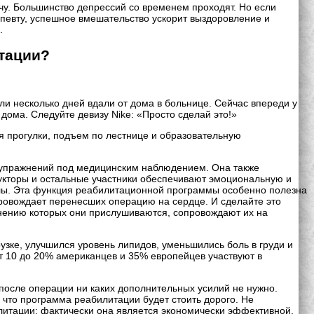
ачу. Большинство депрессий со временем проходят. Но если
апевту, успешное вмешательство ускорит выздоровление и
.
тации?
ли несколько дней вдали от дома в больнице. Сейчас впереди у
дома. Следуйте девизу Nike: «Просто сделай это!»
бя прогулки, подъем по лестнице и образовательную
х упражнений под медицинским наблюдением. Она также
рукторы и остальные участники обеспечивают эмоциональную и
силы. Эта функция реабилитационной программы особенно полезна
сопровождает перенесших операцию на сердце. И сделайте это
мнению которых они прислушиваются, сопровождают их на
зке, улучшился уровень липидов, уменьшились боль в груди и
т 10 до 20% американцев и 35% европейцев участвуют в
 после операции ни каких дополнительных усилий не нужно.
 что программа реабилитации будет стоить дорого. Не
итации; фактически она является экономически эффективной,