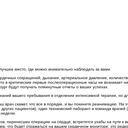
лучшее место, где можно внимательно наблюдать за вами.
ердечных сокращений, дыхания, артериальное давление, количество
 что в критические первые послеоперационные часы не возникает 
ург будут получать поминутные отчеты о ваших успехах.
наний вашего пребывания в отделении интенсивной терапии, но дл
аш врач скажет, что все в порядке, и вы покинете реанимацию. На 
 других пациентов), один технический лаборант и команда врачей 
 неделю.
ентов, перенесших операцию на сердце, встретятся ухабы на пути
, что будет отражаться на вашем сердечном мониторе; это редко 