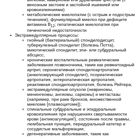
венозным застоем и застойной ишемией или
кровоизлияниями)
метаболические миелопатии (с острым и подострым
течением); фуникулярный миелоз при дефиците
витамина В
; гепатическая миелопатия при
12
печеночной недостаточности
Экстрамедуллярные процессы:
гнойный (бактериальный) спондилодисцит,
туберкулезный спондилит (болезнь Потта),
микотический спондилит, эпи- или субдуральный
абсцесс;
хронические воспалительные ревматические
заболевания позвоночника, такие как ревматоидный
артрит, серонегативная спондилоартропатия
(анкилозирующий спондилит), псориатическая
артропатия, энтеропатическая артропатия,
реактивная спондилоартропатия, болезнь Рейтера;
экстрамедуллярные опухоли (невриномы,
менингеомы, ангиомы, саркомы) и метастазы
(например, при раке бронхов, множественной
миеломе [плазмоцитоме]);
спинальные субдуральные и эпидуральные
кровоизлияния при нарушениях свертываемости
крови (антикоагуляция!), состояние после травмы,
люмбальная пункция, перидуральный катетер и
сосудистые мальформации;
дегенеративные заболевания, такие как