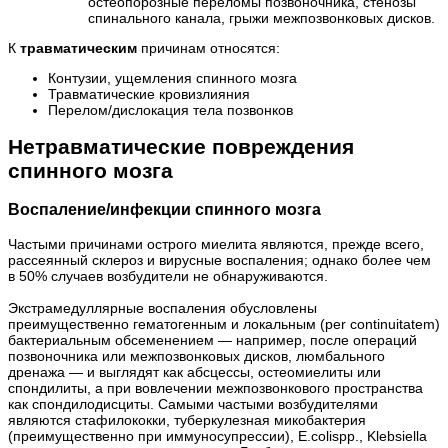
остеопорозные переломы позвоночника, стенозы
спинального канала, грыжи межпозвонковых дисков.
К
травматическим
причинам относятся:
Контузии, ущемления спинного мозга
Травматические кровизлияния
Перелом/дислокация тела позвонков
Нетравматические повреждения
спинного мозга
Воспаление/инфекции спинного мозга
Частыми причинами острого миелита являются, прежде всего,
рассеянный склероз и вирусные воспаления; однако более чем
в 50% случаев возбудители не обнаруживаются.
Экстрамедуллярные воспаления обусловлены
преимущественно гематогенным и локальным (per continuitatem)
бактериальным обсеменением — например, после операций
позвоночника или межпозвонковых дисков, люмбального
дренажа — и выглядят как абсцессы, остеомиелиты или
спондилиты, а при вовлечении межпозвонкового пространства
как спондилодисциты. Самыми частыми возбудителями
являются стафилококки, туберкулезная микобактерия
(преимущественно при иммуносупрессии), E.colispp., Klebsiella