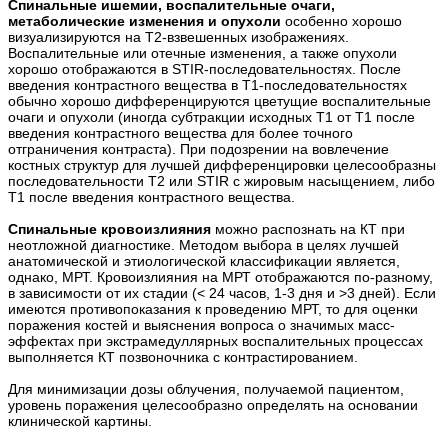
Спинальные ишемии, воспалительные очаги,
метаболические изменения и опухоли
особенно хорошо
визуализируются на Т2-взвешенных изображениях.
Воспалительные или отечные изменения, а также опухоли
хорошо отображаются в STIR-последовательностях. После
введения контрастного вещества в Т1-последовательностях
обычно хорошо дифференцируются цветущие воспалительные
очаги и опухоли (иногда субтракции исходных Т1 от Т1 после
введения контрастного вещества для более точного
отграничения контраста). При подозрении на вовлечение
костных структур для лучшей дифференцировки целесообразны
последовательности Т2 или STIR с жировым насыщением, либо
Т1 после введения контрастного вещества.
Спинальные кровоизлияния
можно распознать на КТ при
неотложной диагностике. Методом выбора в целях лучшей
анатомической и этиологической классификации является,
однако, МРТ. Кровоизлияния на МРТ отображаются по-разному,
в зависимости от их стадии (< 24 часов, 1-3 дня и >3 дней). Если
имеются противопоказания к проведению МРТ, то для оценки
поражения костей и выяснения вопроса о значимых масс-
эффектах при экстрамедуллярных воспалительных процессах
выполняется КТ позвоночника с контрастированием.
Для минимизации дозы облучения, получаемой пациентом,
уровень поражения целесообразно определять на основании
клинической картины.