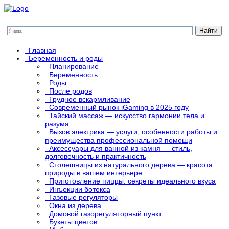
Главная
Беременность и роды
Планирование
Беременность
Роды
После родов
Грудное вскармливание
Современный рынок iGaming в 2025 году
Тайский массаж — искусство гармонии тела и
разума
Вызов электрика — услуги, особенности работы и
преимущества профессиональной помощи
Аксессуары для ванной из камня — стиль,
долговечность и практичность
Столешницы из натурального дерева — красота
природы в вашем интерьере
Приготовление пиццы: секреты идеального вкуса
Инъекции ботокса
Газовые регуляторы
Окна из дерева
Домовой газорегуляторный пункт
Букеты цветов