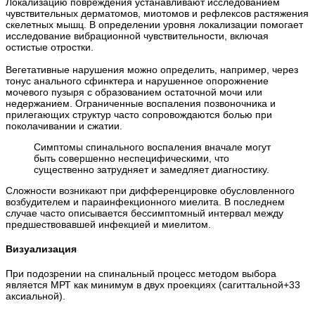
Локализацию повреждения устанавливают исследованием
чувствительных дерматомов, миотомов и рефлексов растяжения
скелетных мышц. В определении уровня локализации помогает
исследование вибрационной чувствительности, включая
остистые отростки.
Вегетативные нарушения можно определить, например, через
тонус анального сфинктера и нарушенное опорожнение
мочевого пузыря с образованием остаточной мочи или
недержанием. Ограниченные воспаления позвоночника и
прилегающих структур часто сопровождаются болью при
поколачивании и сжатии.
Симптомы спинального воспаления вначале могут
быть совершенно неспецифическими, что
существенно затрудняет и замедляет диагностику.
Сложности возникают при дифференцировке обусловленного
возбудителем и параинфекционного миелита. В последнем
случае часто описывается бессимптомный интервал между
предшествовавшей инфекцией и миелитом.
Визуализация
При подозрении на спинальный процесс методом выбора
является МРТ как минимум в двух проекциях (сагиттальной+33
аксиальной).