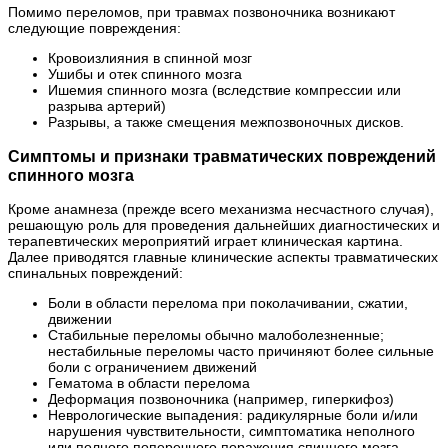
Помимо переломов, при травмах позвоночника возникают
следующие повреждения:
Кровоизлияния в спинной мозг
Ушибы и отек спинного мозга
Ишемия спинного мозга (вследствие компрессии или
разрыва артерий)
Разрывы, а также смещения межпозвоночных дисков.
Симптомы и признаки травматических повреждений
спинного мозга
Кроме анамнеза (прежде всего механизма несчастного случая),
решающую роль для проведения дальнейших диагностических и
терапевтических мероприятий играет клиническая картина.
Далее приводятся главные клинические аспекты травматических
спинальных повреждений:
Боли в области перелома при поколачивании, сжатии,
движении
Стабильные переломы обычно малоболезненные;
нестабильные переломы часто причиняют более сильные
боли с ограничением движений
Гематома в области перелома
Деформация позвоночника (например, гиперкифоз)
Неврологические выпадения: радикулярные боли и/или
нарушения чувствительности, симптоматика неполного
или полного поперечного поражения спинного мозга,