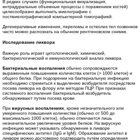
В редких случаях (функциональная визуализация,
интрадуральные объемные процессы с поражением костей)
целесообразно выполнить миелографию с
постмиелографической компьютерной томографией.
Дегенеративные изменения, переломы и остеолиз тел позвонков
часто можно распознать на обычном рентгеновском снимке.
Исследование ликвора
Важную роль играет цитологический, химический,
бактериологический и иммунологический анализ ликвора.
Бактериальные воспаления
обычно сопровождаются
выраженным повышением количества клеток (> 1000 клеток) и
общего белка. При подозрении на бактериальную инфекцию
необходимо стремиться к выделению возбудителя посредством
посева ликвора на флору или методом ПЦР. При признаках
системного воспаления бактериальный возбудитель
обнаруживают путем посева крови.
При
вирусных воспалениях
, кроме незначительного или
умеренного повышения количества (обычно от 500 до
максимально 1000 клеток), обычно отмечается лишь
незначительное увеличение уровня белков. На вирусную
инфекцию может указывать обнаружение в ликворе
специфических антител (IgG и IgM). Образование антител в
ликворе можно достоверно подтвердить путем определения