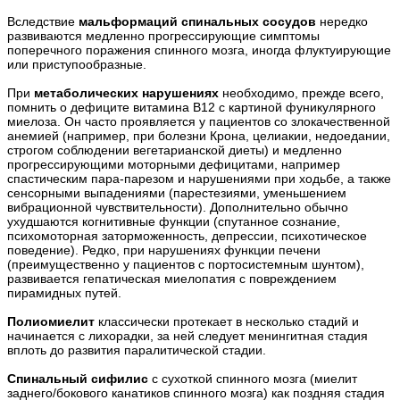
Вследствие
мальформаций спинальных сосудов
нередко
развиваются медленно прогрессирующие симптомы
поперечного поражения спинного мозга, иногда флуктуирующие
или приступообразные.
При
метаболических нарушениях
необходимо, прежде всего,
помнить о дефиците витамина В12 с картиной фуникулярного
миелоза. Он часто проявляется у пациентов со злокачественной
анемией (например, при болезни Крона, целиакии, недоедании,
строгом соблюдении вегетарианской диеты) и медленно
прогрессирующими моторными дефицитами, например
спастическим пара-парезом и нарушениями при ходьбе, а также
сенсорными выпадениями (парестезиями, уменьшением
вибрационной чувствительности). Дополнительно обычно
ухудшаются когнитивные функции (спутанное сознание,
психомоторная заторможенность, депрессии, психотическое
поведение). Редко, при нарушениях функции печени
(преимущественно у пациентов с портосистемным шунтом),
развивается гепатическая миелопатия с повреждением
пирамидных путей.
Полиомиелит
классически протекает в несколько стадий и
начинается с лихорадки, за ней следует менингитная стадия
вплоть до развития паралитической стадии.
Спинальный сифилис
с сухоткой спинного мозга (миелит
заднего/бокового канатиков спинного мозга) как поздняя стадия