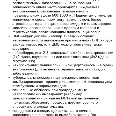
воспалительных заболеваний и на основании
клинического опыта часто проводится 3-5-дневная
внутривенная кортизоновая терапия метил-
преднизолоном в дозе 500-1000 мг. Пациентам с тяжелым
клиническим состоянием могут также помочь более
агрессивная терапия циклофосфамидом и плазмаферез.
миелиты, ассоциированные с простым герпесом и
герпетическим опоясывающим лишаем: ацикловир.
ЦМВ-инфекции: ганцикловир. В редких случаях
непереносимости ацикловира при инфекциях ВПГ, вируса
варицелла-зостер или ЦМВ можно применять также
фоскарнет.
нейроборрелиоз: 2-3-недельный антибиоз цефтриаксоном
(1x2 г/день внутривенно) или цефотаксимом (3x2 г/день
внутривенно).
нейросифилис: пенициллин G или цефтриаксон 2-4 г/день
внутривенно (длительность терапии зависит от стадии
заболевания).
туберкулез: многомесячная четырехкомпонентная
комбинированная терапия рифампицином, изониази-дом,
этамбутолом и пиразинамидом.
спинальные абсцессы при прогредиентных
неврологических выпадениях (например,
миелопатический сигнал на МРТ) или выраженных
признаках объемного процесса требуют срочного
оперативного вмешательства.
спондилиты и спондилодисциты часто лечатся
консервативно с помощью иммобилизации и (по