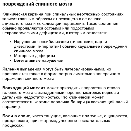
повреждений спинного мозга
Клиническая картина при спинальных неотложных состояниях
зависит главным образом от лежащего в ее основе
этиопатогенеза и локализации поражения. Такие состояния
обычно проявляются острыми или подострыми
неврологическими дефицитами, к которым относятся:
Нарушения сенсибилизации (гипестезии, пар- и
дизестезии, гиперпатии) обычно каудальнее повреждения
спинного мозга
Моторные дефициты
Вегетативные нарушения.
Явления выпадения могут быть латерализованными, но
проявляются также в форме острых симптомов поперечного
поражения спинного мозга.
Восходящий миелит
может приводить к поражению ствола
головного мозга с выпадениями черепно-мозговых нервов и
дательной недостаточностью, что клинически может
соответствовать картине паралича Ландри (= восходящий вялый
паралич).
Боли в спине
, часто тянущие, колющие или тупые, ощущаются,
прежде всего, при экстрамедуллярных воспалительных
процессах.