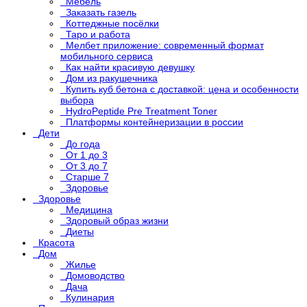
Мебель
Заказать газель
Коттеджные посёлки
Таро и работа
Мелбет приложение: современный формат
мобильного сервиса
Как найти красивую девушку
Дом из ракушечника
Купить куб бетона с доставкой: цена и особенности
выбора
HydroPeptide Pre Treatment Toner
Платформы контейнеризации в россии
Дети
До года
От 1 до 3
От 3 до 7
Старше 7
Здоровье
Здоровье
Медицина
Здоровый образ жизни
Диеты
Красота
Дом
Жилье
Домоводство
Дача
Кулинария