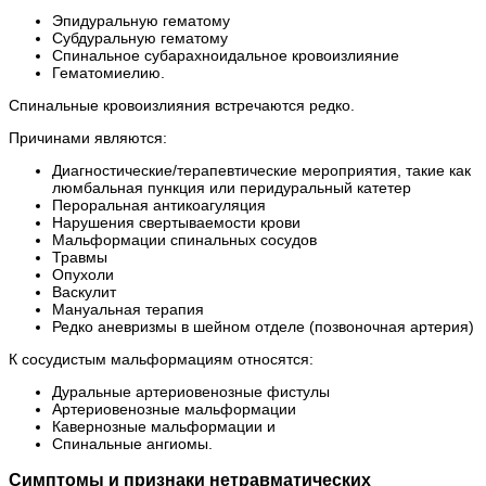
Эпидуральную гематому
Субдуральную гематому
Спинальное субарахноидальное кровоизлияние
Гематомиелию.
Спинальные кровоизлияния встречаются редко.
Причинами являются:
Диагностические/терапевтические мероприятия, такие как
люмбальная пункция или перидуральный катетер
Пероральная антикоагуляция
Нарушения свертываемости крови
Мальформации спинальных сосудов
Травмы
Опухоли
Васкулит
Мануальная терапия
Редко аневризмы в шейном отделе (позвоночная артерия)
К сосудистым мальформациям относятся:
Дуральные артериовенозные фистулы
Артериовенозные мальформации
Кавернозные мальформации и
Спинальные ангиомы.
Симптомы и признаки нетравматических