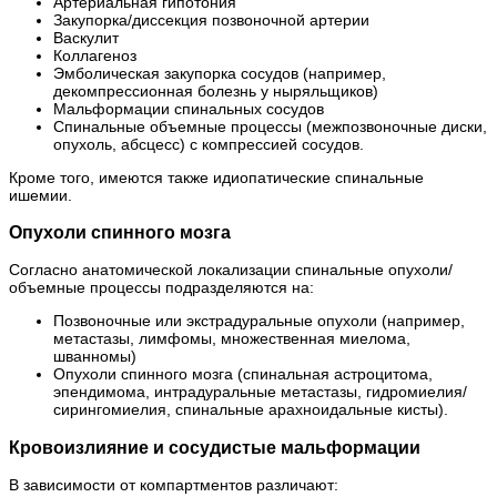
Артериальная гипотония
Закупорка/диссекция позвоночной артерии
Васкулит
Коллагеноз
Эмболическая закупорка сосудов (например,
декомпрессионная болезнь у ныряльщиков)
Мальформации спинальных сосудов
Спинальные объемные процессы (межпозвоночные диски,
опухоль, абсцесс) с компрессией сосудов.
Кроме того, имеются также идиопатические спинальные
ишемии.
Опухоли спинного мозга
Согласно анатомической локализации спинальные опухоли/
объемные процессы подразделяются на:
Позвоночные или экстрадуральные опухоли (например,
метастазы, лимфомы, множественная миелома,
шванномы)
Опухоли спинного мозга (спинальная астроцитома,
эпендимома, интрадуральные метастазы, гидромиелия/
сирингомиелия, спинальные арахноидальные кисты).
Кровоизлияние и сосудистые мальформации
В зависимости от компартментов различают: