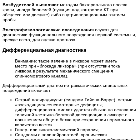
Возбудителей выявляют
методом бактериального посева
крови, иногда биопсией (пункция под контролем КТ при
абсцессе или дисците) либо внутриоперационным взятием
пробы.
Электрофизиологические исследования
служат для
диагностики функционального повреждения нервной системы и,
прежде всего, для оценки прогноза.
Дифференциальная диагностика
Внимание: такое явление в ликворе может иметь
место при «блокаде ликвора» (при отсутствии тока
ликвора в результате механического смещения
спинномозгового канала).
Дифференциальный диагноз нетравматических спинальных
повреждений включает:
Острый полирадикулит (синдром Гийена-Барре): острые
«восходящие» сенсомоторные дефициты;
дифференцировать миелит удается обычно на основании
типичной клеточно-белковой диссоциации в ликворе с
повышением общего белка при сохранении нормального
количества клеток.
Гипер- или гипокалиемический паралич;
Синдромы с полинейропатией: хроническая
воспалительная демиелинизирующая полинейропатия с