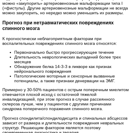
можно «закупорить» артериовенозные мальформации типа I
(=фистулы). Другие артериовенозные мальформации не всегда
можно закупорить, но нередко можно уменьшить их размеры.
Прогноз при нетравматических повреждениях
спинного мозга
К прогностически неблагоприятным факторам при
воспалительных повреждениях спинного мозга относятся:
Первоначально быстро прогрессирующее течение
Длительность неврологических выпадений более трех
месяцев
Обнаружение белка 14-3-3 в ликворе как признак
нейронального повреждения
Патологические моторные и сенсорные вызванные
потенциалы, а также признаки денервации на ЭМГ.
Примерно у 30-50% пациентов с острым поперечным миелитом
отмечается плохой исход с остаточной тяжелой
инвалидизацией, при этом прогноз в случае рассеянного
склероза лучше, чем у пациентов с другими причинами
синдрома поперечного поражения спинного мозга.
Прогноз спондилита/спондилодисцита и спинальных абсцессов
зависит от размера и длительности повреждения невральных
структур. Решающим фактором является поэтому
своевременная диагностика и терапия.