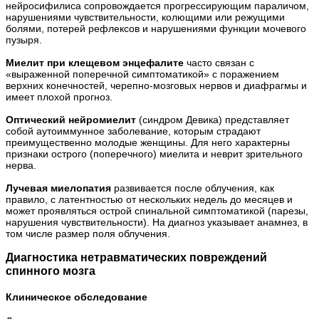
нейросифилиса сопровождается прогрессирующим параличом,
нарушениями чувствительности, колющими или режущими
болями, потерей рефлексов и нарушениями функции мочевого
пузыря.
Миелит при клещевом энцефалите
часто связан с
«выраженной поперечной симптоматикой» с поражением
верхних конечностей, черепно-мозговых нервов и диафрагмы и
имеет плохой прогноз.
Оптический нейромиелит
(синдром Девика) представляет
собой аутоиммунное заболевание, которым страдают
преимущественно молодые женщины. Для него характерны
признаки острого (поперечного) миелита и неврит зрительного
нерва.
Лучевая миелопатия
развивается после облучения, как
правило, с латентностью от нескольких недель до месяцев и
может проявляться острой спинальной симптоматикой (парезы,
нарушения чувствительности). На диагноз указывает анамнез, в
том числе размер поля облучения.
Диагностика нетравматических повреждений
спинного мозга
Клиническое обследование