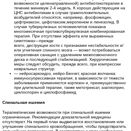
возможности целенаправленной) антибиотикотерапии в
течение минимум 2-4 недель. К хорошо действующим на
ЦНС антибиотикам в случае грамположительных
возбудителей относятся, например, фосфомицин,
цефтриаксон, цефотаксим,меропенем и линезолид. В
случае туберкулезных остеомиелитов показана
многомесячная противотуберкулезная комбинированная
терапия. При отсутствии эффекта или выраженных
симптомах—прежде
всего, деструкции кости с признаками нестабильности и/
или угнетения спинного мозга — может потребоваться
оперативная санация с удалением межпозвоночного
диска и последующей стабилизацией. Хирургические
меры следует обсудить, прежде всего, при компрессии
невральных структур.
— нейросаркоидоз, нейро-Бехчет, красная волчанка:
иммуносупрессивная терапия; в зависимости от тяжести
заболевания применяются кортизон и, преимущественно
при длительной терапии, также метотрексат, азатиоприн,
циклоспорин и циклофосфамид.
Спинальная ишемия
Терапевтические возможности при спинальной ишемии
ограниченные. Рекомендации доказательной медицины
отсутствуют. На первый план выдвигается восстановление или
улучшение спинального кровообращения, чтобы предотвратить