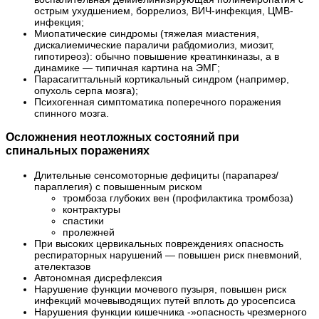
острым ухудшением, боррелиоз, ВИЧ-инфекция, ЦМВ-
инфекция;
Миопатические синдромы (тяжелая миастения,
дискалиемические параличи рабдомиолиз, миозит,
гипотиреоз): обычно повышение креатинкиназы, а в
динамике — типичная картина на ЭМГ;
Парасагиттальный кортикальный синдром (например,
опухоль серпа мозга);
Психогенная симптоматика поперечного поражения
спинного мозга.
Осложнения неотложных состояний при
спинальных поражениях
Длительные сенсомоторные дефициты (парапарез/
параплегия) с повышенным риском
тромбоза глубоких вен (профилактика тромбоза)
контрактуры
спастики
пролежней
При высоких цервикальных повреждениях опасность
респираторных нарушений — повышен риск пневмоний,
ателектазов
Автономная дисрефлексия
Нарушение функции мочевого пузыря, повышен риск
инфекций мочевыводящих путей вплоть до уросепсиса
Нарушения функции кишечника -»опасность чрезмерного