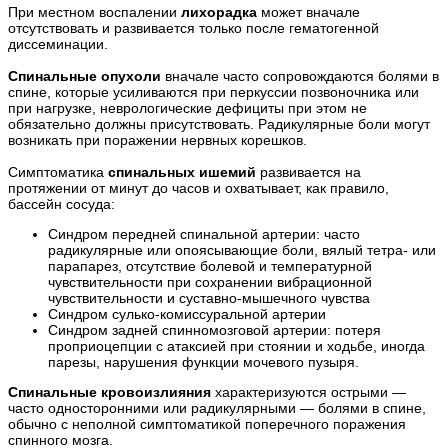
При местном воспалении
лихорадка
может вначале
отсутствовать и развивается только после гематогенной
диссеминации.
Спинальные опухоли
вначале часто сопровождаются болями в
спине, которые усиливаются при перкуссии позвоночника или
при нагрузке, неврологические дефициты при этом не
обязательно должны присутствовать. Радикулярные боли могут
возникать при поражении нервных корешков.
Симптоматика
спинальных ишемий
развивается на
протяжении от минут до часов и охватывает, как правило,
бассейн сосуда:
Синдром передней спинальной артерии: часто
радикулярные или опоясывающие боли, вялый тетра- или
парапарез, отсутствие болевой и температурной
чувствительности при сохранении вибрационной
чувствительности и суставно-мышечного чувства
Синдром сулько-комиссуральной артерии
Синдром задней спинномозговой артерии: потеря
проприоцепции с атаксией при стоянии и ходьбе, иногда
парезы, нарушения функции мочевого пузыря.
Спинальные кровоизлияния
характеризуются острыми —
часто односторонними или радикулярными — болями в спине,
обычно с неполной симптоматикой поперечного поражения
спинного мозга.