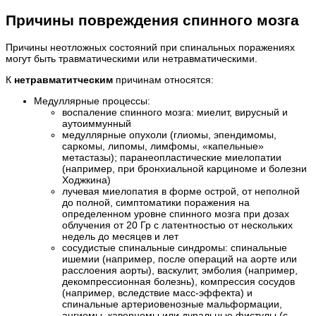
Причины повреждения спинного мозга
Причины неотложных состояний при спинальных поражениях
могут быть травматическими или нетравматическими.
К
нетравматитческим
причинам относятся:
Медуллярные процессы:
воспаление спинного мозга: миелит, вирусный и
аутоиммунный
медуллярные опухоли (глиомы, эпендимомы,
саркомы, липомы, лимфомы, «капельные»
метастазы); паранеопластические миелопатии
(например, при бронхиальной карциноме и болезни
Ходжкина)
лучевая миелопатия в форме острой, от неполной
до полной, симптоматики поражения на
определенном уровне спинного мозга при дозах
облучения от 20 Гр с латентностью от нескольких
недель до месяцев и лет
сосудистые спинальные синдромы: спинальные
ишемии (например, после операций на аорте или
расслоения аорты), васкулит, эмболия (например,
декомпрессионная болезнь), компрессия сосудов
(например, вследствие масс-эффекта) и
спинальные артериовенозные мальформации,
ангиомы, каверномы или дуральные фистулы (с