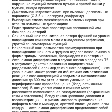
нарушение функций мочевого пузыря и прямой кишки у
мужчин, иногда приапизм.
Дыхательная недостаточность при высоких цервикальных
параличах (С З-5 иннервируют диафрагму).
Выпадение ствола мозга/черепно-мозговых нервов при
атланто-затылочных дислокациях.
Редко травматические повреждения позвоночной или
базилярной артерий.
Спинальный шок: транзиторная потеря функций на уровне
повреждения спинного мозга с выпадением рефлексов,
утратой сенсомоторных функций.
Нейрогенный шок: развивается преимущественно при
повреждениях шейного и грудного отделов позвоночника в
форме триады: гипотензия, брадикардия и гипотермия.
Автономная дисрефлексия в случае очагов в пределах Т6;
в результате действия различных ноцицептивных
раздражителей (например,тактильного раздражения) ниже
уровня очага может развиться избыточная симпатическая
реакция с вазоконстрикцией и подъемом систолического
давления до 300 мм рт.ст., а также уменьшение
периферического кровообращения (бледность кожных
покровов). Выше уровня очага в спинном мозге
развивается компенсаторная вазодилатация (покраснение
кожи и потливость). Ввиду кризов кровяного давления и
вазоконстрикции — с риском мозгового кровоизлияния,
инфаркта мозга и миокарда, аритмий вплоть до остановки
сердца — автономная дисрефлексия представляет собой
серьезное осложнение.