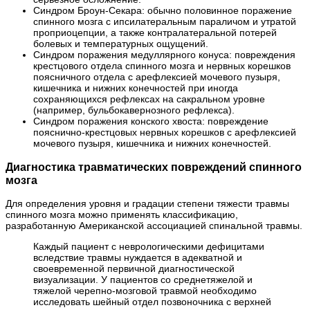
Синдром Броун-Секара: обычно половинное поражение
спинного мозга с ипсилатеральным параличом и утратой
проприоцепции, а также контралатеральной потерей
болевых и температурных ощущений.
Синдром поражения медуллярного конуса: повреждения
крестцового отдела спинного мозга и нервных корешков
поясничного отдела с арефлексией мочевого пузыря,
кишечника и нижних конечностей при иногда
сохраняющихся рефлексах на сакральном уровне
(например, бульбокавернозного рефлекса).
Синдром поражения конского хвоста: повреждение
пояснично-крестцовых нервных корешков с арефлексией
мочевого пузыря, кишечника и нижних конечностей.
Диагностика травматических повреждений спинного
мозга
Для определения уровня и градации степени тяжести травмы
спинного мозга можно применять классификацию,
разработанную Американской ассоциацией спинальной травмы.
Каждый пациент с неврологическими дефицитами
вследствие травмы нуждается в адекватной и
своевременной первичной диагностической
визуализации. У пациентов со среднетяжелой и
тяжелой черепно-мозговой травмой необходимо
исследовать шейный отдел позвоночника с верхней