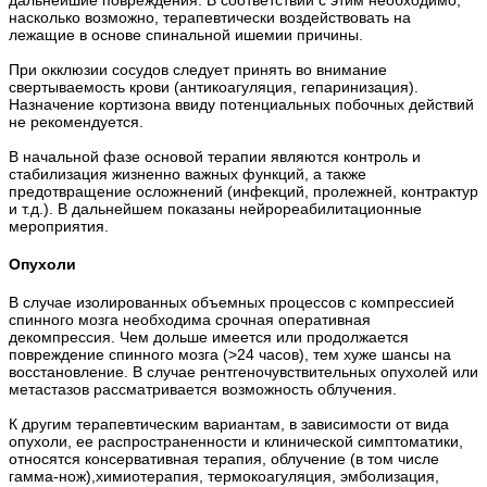
дальнейшие повреждения. В соответствии с этим необходимо,
насколько возможно, терапевтически воздействовать на
лежащие в основе спинальной ишемии причины.
При окклюзии сосудов следует принять во внимание
свертываемость крови (антикоагуляция, гепаринизация).
Назначение кортизона ввиду потенциальных побочных действий
не рекомендуется.
В начальной фазе основой терапии являются контроль и
стабилизация жизненно важных функций, а также
предотвращение осложнений (инфекций, пролежней, контрактур
и т.д.). В дальнейшем показаны нейрореабилитационные
мероприятия.
Опухоли
В случае изолированных объемных процессов с компрессией
спинного мозга необходима срочная оперативная
декомпрессия. Чем дольше имеется или продолжается
повреждение спинного мозга (>24 часов), тем хуже шансы на
восстановление. В случае рентгеночувствительных опухолей или
метастазов рассматривается возможность облучения.
К другим терапевтическим вариантам, в зависимости от вида
опухоли, ее распространенности и клинической симптоматики,
относятся консервативная терапия, облучение (в том числе
гамма-нож),химиотерапия, термокоагуляция, эмболизация,