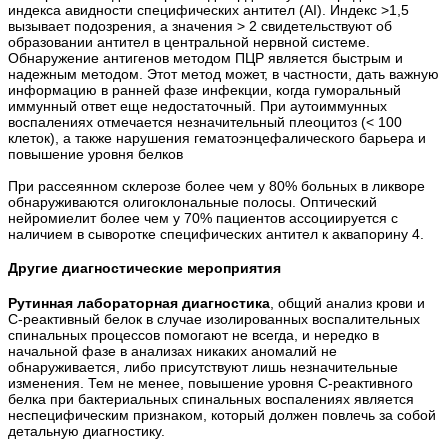
индекса авидности специфических антител (AI). Индекс >1,5
вызывает подозрения, а значения > 2 свидетельствуют об
образовании антител в центральной нервной системе.
Обнаружение антигенов методом ПЦР является быстрым и
надежным методом. Этот метод может, в частности, дать важную
информацию в ранней фазе инфекции, когда гуморальный
иммунный ответ еще недостаточный. При аутоиммунных
воспалениях отмечается незначительный плеоцитоз (< 100
клеток), а также нарушения гематоэнцефалического барьера и
повышение уровня белков
При рассеянном склерозе более чем у 80% больных в ликворе
обнаруживаются олигоклональные полосы. Оптический
нейромиелит более чем у 70% пациентов ассоциируется с
наличием в сыворотке специфических антител к аквапорину 4.
Другие диагностические мероприятия
Рутинная лабораторная диагностика
, общий анализ крови и
С-реактивный белок в случае изолированных воспалительных
спинальных процессов помогают не всегда, и нередко в
начальной фазе в анализах никаких аномалий не
обнаруживается, либо присутствуют лишь незначительные
изменения. Тем не менее, повышение уровня С-реактивного
белка при бактериальных спинальных воспалениях является
неспецифическим признаком, который должен повлечь за собой
детальную диагностику.