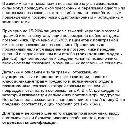
В зависимости от механизма несчастного случая аксиальные
силы могут приводить к компрессионным переломам одного или
нескольких позвонков, а также к сгибатель-но- разгибательным
повреждениям позвоночника с дистракционным и ротационным
компонентами.
Примерно до 15-20% пациентов с тяжелой черепно-мозговой
травмой имеют сопутствующие повреждения шейного отдела
позвоночника. Примерно у 15-30% пациентов с политравмой
имеются повреждения позвоночника. Принципиально
признанным является выделение в позвоночнике передней,
средней и задней колонны или столба (
трехколонная модель
Дениса), причем передняя и средняя колонны позвоночника
включают тела позвонков, а задняя — их дорсальные сегменты.
Детальным описанием типа травмы, отражающим
функциональные и прогностические критерии, является
классификация травм грудного и поясничного отдела
позвоночника
, согласно которой травмы позвоночника
подразделяются на три основных типа А, В и С, где каждая из
категорий включает три дальнейших подтипа и три подгруппы.
Нестабильность возрастает в направлении от типа А к типу С и в
пределах соответствующих подгрупп (от 1-ой к 3-й).
Для травм верхнего шейного отдела позвоночника
, ввиду
анатомических и биомеханических особенностей, имеется
отдельная классификация
.