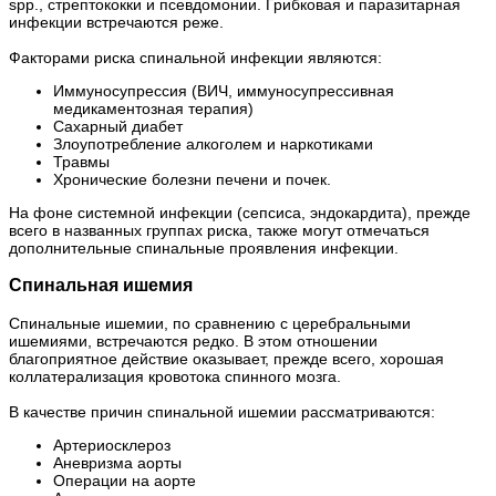
spp., стрептококки и псевдомонии. Грибковая и паразитарная
инфекции встречаются реже.
Факторами риска спинальной инфекции являются:
Иммуносупрессия (ВИЧ, иммуносупрессивная
медикаментозная терапия)
Сахарный диабет
Злоупотребление алкоголем и наркотиками
Травмы
Хронические болезни печени и почек.
На фоне системной инфекции (сепсиса, эндокардита), прежде
всего в названных группах риска, также могут отмечаться
дополнительные спинальные проявления инфекции.
Спинальная ишемия
Спинальные ишемии, по сравнению с церебральными
ишемиями, встречаются редко. В этом отношении
благоприятное действие оказывает, прежде всего, хорошая
коллатерализация кровотока спинного мозга.
В качестве причин спинальной ишемии рассматриваются:
Артериосклероз
Аневризма аорты
Операции на аорте