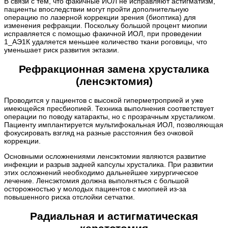
В связи с тем, что факичные ИОЛ не исправляют астигматизм,
пациенты впоследствии могут пройти дополнительную
операцию по лазерной коррекции зрения (биоптика) для
изменения рефракции. Поскольку большой процент миопии
исправляется с помощью факичной ИОЛ, при проведении
1_АЭ1К удаляется меньшее количество ткани роговицы, что
уменьшает риск развития эктазии.
Рефракционная замена хрусталика
(ленсэктомия)
Проводится у пациентов с высокой гиперметроприей и уже
имеющейся пресбиопией. Техника выполнения соответствует
операции по поводу катаракты, но с прозрачным хрусталиком.
Пациенту имплантируется мультифокальная ИОЛ, позволяющая
фокусировать взгляд на разные расстояния без очковой
коррекции.
Основными осложнениями ленсэктомии являются развитие
инфекции и разрыв задней капсулы хрусталика. При развитии
этих осложнений необходимо дальнейшее хирургическое
лечение. Ленсэктомия должна выполняться с большой
осторожностью у молодых пациентов с миопией из-за
повышенного риска отслойки сетчатки.
Радиальная и астигматическая