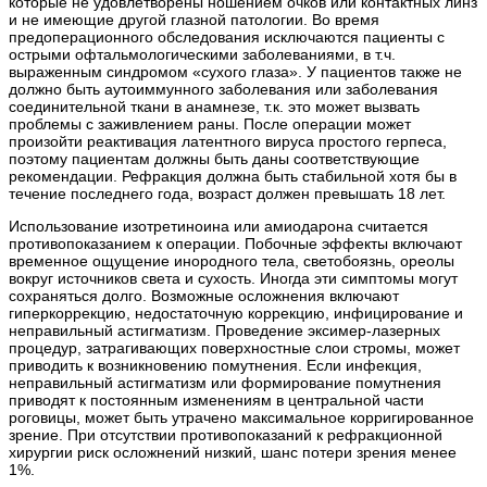
которые не удовлетворены ношением очков или контактных линз
и не имеющие другой глазной патологии. Во время
предоперационного обследования исключаются пациенты с
острыми офтальмологическими заболеваниями, в т.ч.
выраженным синдромом «сухого глаза». У пациентов также не
должно быть аутоиммунного заболевания или заболевания
соединительной ткани в анамнезе, т.к. это может вызвать
проблемы с заживлением раны. После операции может
произойти реактивация латентного вируса простого герпеса,
поэтому пациентам должны быть даны соответствующие
рекомендации. Рефракция должна быть стабильной хотя бы в
течение последнего года, возраст должен превышать 18 лет.
Использование изотретиноина или амиодарона считается
противопоказанием к операции. Побочные эффекты включают
временное ощущение инородного тела, светобоязнь, ореолы
вокруг источников света и сухость. Иногда эти симптомы могут
сохраняться долго. Возможные осложнения включают
гиперкоррекцию, недостаточную коррекцию, инфицирование и
неправильный астигматизм. Проведение эксимер-лазерных
процедур, затрагивающих поверхностные слои стромы, может
приводить к возникновению помутнения. Если инфекция,
неправильный астигматизм или формирование помутнения
приводят к постоянным изменениям в центральной части
роговицы, может быть утрачено максимальное корригированное
зрение. При отсутствии противопоказаний к рефракционной
хирургии риск осложнений низкий, шанс потери зрения менее
1%.