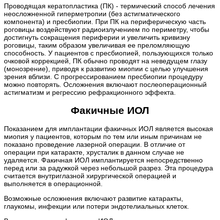
Проводящая кератопластика (ПК) - термический способ лечения
неосложненной гиперметропии (без астигматического
компонента) и пресбиопии. При ПК на периферическую часть
роговицы воздействуют радиоизлучением по периметру, чтобы
достигнуть сокращения периферии и увеличить кривизну
роговицы, таким образом увеличивая ее преломляющую
способность. У пациентов с пресбиопией, пользующихся только
очковой коррекцией, ПК обычно проводят на неведущем глазу
(монозрение), приводя к развитию миопии с целью улучшения
зрения вблизи. С прогрессированием пресбиопии процедуру
можно повторять. Осложнения включают послеоперационный
астигматизм и регрессию рефракционного эффекта.
Факичные ИОЛ
Показанием для имплантации факичных ИОЛ является высокая
миопия у пациентов, которым по тем или иным причинам не
показано проведение лазерной операции. В отличие от
операции при катаракте, хрусталик в данном случае не
удаляется. Факичная ИОЛ имплантируется непосредственно
перед или за радужкой через небольшой разрез. Эта процедура
считается внутриглазной хирургической операцией и
выполняется в операционной.
Возможные осложнения включают развитие катаракты,
глаукомы, инфекции или потери эндотелиальных клеток.