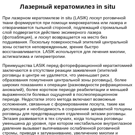
Лазерный кератомилез in situ
При лазерном кератомилезе in situ (LASIK) лоскут роговичной
ткани формируется при помощи микрокератома или лазера и
отворачивается тыльной стороной, подлежащий стромальный
слой подвергается действию эксимерного лазера
(фотоабляция), и лоскут возвращается на место без
подшивания. Поскольку поверхностный эпителий центральной
зоны остается неповрежденным, зрение быстро
восстанавливается. LASIK используется для лечения миопии,
астигматизма и гиперметропии.
Преимущества LASIK перед фоторефракционной кератэктомией
заключаются в отсутствии реакции заживления (эпителий
роговицы в центре не удаляется, что уменьшает риск
образования помутнения центральной зоны роговицы), более
широких показаниях к операции (разновидности рефракционных
аномалий), более коротком периоде реабилитации и меньшей
выраженности болевых ощущений в послеоперационном
периоде. Недостатки этого метода включают возможные
осложнения, связанные с формированием лоскута, такие как
дислокация и необходимость в сохранении адекватной толщины
роговицы для предотвращения отдаленной эктазии роговицы.
Эктазия развивается в тех случаях, когда толщина роговицы
уменьшена до уровня, при котором нестабильное внутриглазное
давление вызывает выпячивание ослабленной роговичной
стромы, приводя к затуманиванию, увеличению миопии и