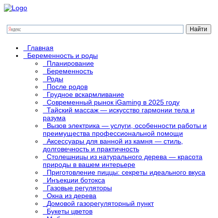
Главная
Беременность и роды
Планирование
Беременность
Роды
После родов
Грудное вскармливание
Современный рынок iGaming в 2025 году
Тайский массаж — искусство гармонии тела и
разума
Вызов электрика — услуги, особенности работы и
преимущества профессиональной помощи
Аксессуары для ванной из камня — стиль,
долговечность и практичность
Столешницы из натурального дерева — красота
природы в вашем интерьере
Приготовление пиццы: секреты идеального вкуса
Инъекции ботокса
Газовые регуляторы
Окна из дерева
Домовой газорегуляторный пункт
Букеты цветов