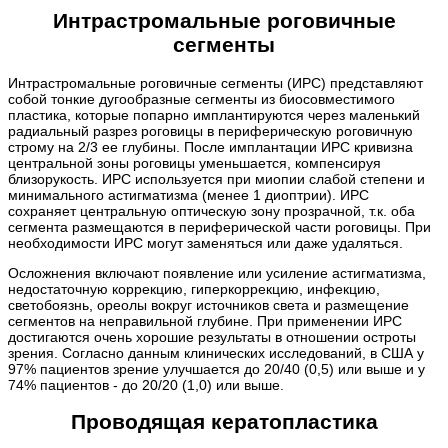
Интрастромальные роговичные
сегменты
Интрастромальные роговичные сегменты (ИРС) представляют
собой тонкие дугообразные сегменты из биосовместимого
пластика, которые попарно имплантируются через маленький
радиальный разрез роговицы в периферическую роговичную
строму на 2/3 ее глубины. После имплантации ИРС кривизна
центральной зоны роговицы уменьшается, компенсируя
близорукость. ИРС используется при миопии слабой степени и
минимального астигматизма (менее 1 диоптрии). ИРС
сохраняет центральную оптическую зону прозрачной, т.к. оба
сегмента размещаются в периферической части роговицы. При
необходимости ИРС могут заменяться или даже удаляться.
Осложнения включают появление или усиление астигматизма,
недостаточную коррекцию, гиперкоррекцию, инфекцию,
светобоязнь, ореолы вокруг источников света и размещение
сегментов на неправильной глубине. При применении ИРС
достигаются очень хорошие результаты в отношении остроты
зрения. Согласно данным клинических исследований, в США у
97% пациентов зрение улучшается до 20/40 (0,5) или выше и у
74% пациентов - до 20/20 (1,0) или выше.
Проводящая кератопластика