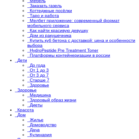
Мебель
Заказать газель
Коттеджные посёлки
Таро и работа
Мелбет приложение: современный формат
мобильного сервиса
Как найти красивую девушку
Дом из ракушечника
Купить куб бетона с доставкой: цена и особенности
выбора
HydroPeptide Pre Treatment Toner
Платформы контейнеризации в россии
Дети
До года
От 1 до 3
От 3 до 7
Старше 7
Здоровье
Здоровье
Медицина
Здоровый образ жизни
Диеты
Красота
Дом
Жилье
Домоводство
Дача
Кулинария