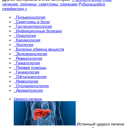
лечение, причины, симптомы, признаки
Рубцующийся
пемфигоид »
Пульмонология
Симптомы и боли
Гастроэнтерология
Инфекционные болезни
Онкология
Кардиология
Урология
Болезни обмена веществ
Эндокринология
Ревматология
Гематология
Первая помощь
Гинекология
Офтальмология
Неврология
Отоларингология
Дерматология
Цирроз печени
Истинный цирроз печени