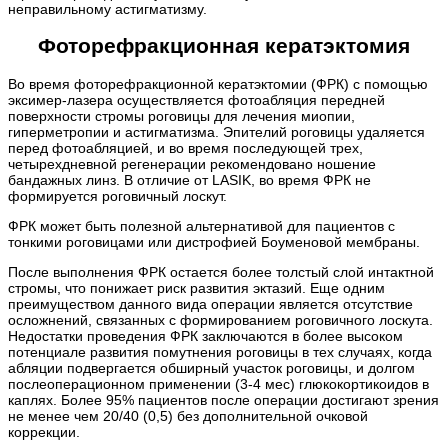
неправильному астигматизму.
Фоторефракционная кератэктомия
Во время фоторефракционной кератэктомии (ФРК) с помощью
эксимер-лазера осуществляется фотоабляция передней
поверхности стромы роговицы для лечения миопии,
гиперметропии и астигматизма. Эпителий роговицы удаляется
перед фотоабляцией, и во время последующей трех,
четырехдневной регенерации рекомендовано ношение
бандажных линз. В отличие от LASIK, во время ФРК не
формируется роговичный лоскут.
ФРК может быть полезной альтернативой для пациентов с
тонкими роговицами или дистрофией Боуменовой мембраны.
После выполнения ФРК остается более толстый слой интактной
стромы, что понижает риск развития эктазий. Еще одним
преимуществом данного вида операции является отсутствие
осложнений, связанных с формированием роговичного лоскута.
Недостатки проведения ФРК заключаются в более высоком
потенциале развития помутнения роговицы в тех случаях, когда
абляции подвергается обширный участок роговицы, и долгом
послеоперационном применении (3-4 мес) глюкокортикоидов в
каплях. Более 95% пациентов после операции достигают зрения
не менее чем 20/40 (0,5) без дополнительной очковой
коррекции.