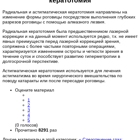
кератотомия
Радиальная и астигматическая кератотомия направлены на
изменение формы роговицы посредством выполнения глубоких
разрезов роговицы с помощью алмазного лезвия.
Радиальная кератотомия была предшественником лазерной
коррекции и на данный момент используется редко, т.к. не имеет
явных преимуществ перед лазерной коррекцией зрения,
сопряжена с более частыми повторными операциями,
характеризуется изменением остроты и четкости зрения в
течение суток и способствует развитию гиперметропии в
долгосрочной перспективе.
Астигматическая кератотомия используется для лечения
астигматизма во время хирургического вмешательства по
поводу катаракты или после пересадки роговицы.
Оцените материал
1
2
3
4
5
(0 голосов)
Прочитано
8291
раз
Другие материалы в этой категории:
« Слезотечение глаз: