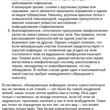
заболевания сифилисом.
А мокнущие эрозии, схожие с крупными угрями или
нарывами, часто являются признаком поражения и одним
из видов туберкулеза. Наконец, крупные красные пятна с
повышенной температурой, ощущением припухлости и
жжения означают рожистое воспаление —
инфицирование стафилококком.
Кратковременное, спонтанное припухание лимфатических
узлов на самых разных участках тела. Как правило, после
рассасывания припухлостей на одном участке они
возникают уже на другом. Однако следует помнить, что
если мигрирующие участки опухания свидетельствуют о
скрытой инфекции, то появление где угодно на теле
постоянного тяжа из вздувшихся лимфоузлов означает
рак. Скорее всего, опухоль, давшая метастаз или серию
метастазов в лимфатическую систему, расположена в
тканях, неподалеку от новообразования, что мы
обнаружили. В любом случае даже один и малозаметный
такой участок требует немедленного обращения к
онкологу.
Естественно, обнаруженную инфекцию лечить самостоятельно
мы не сможем и не станем — это было бы самой неудачной
затеей, какая только могла прийти нам в голову. Речь идет
только о косвенных, не всегда понятных, если об этом не
задуматься, признаках наличия у нас в теле возбудителя. Сами
мы точно не определим ни его тип, ни его вид — это может
сделать только врач. Тем более компетентное мнение и