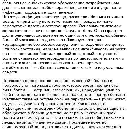
специальное аналитическое оборудование потребуются нам
для выяснения масштабов поражения, степени запущенности
инфекции, подбора методик лечения!
Что же до инфицирования хряща, диска или оболочки спинного
мозга, то признаки у него тоже имеются. Правда, их легко
перепутать с простым остеохондрозом. Основным симптомом
заражения позвоночного диска выступает боль. Она выражена
достаточно явно, характер ее ноющий или стреляющий, обычно
больной указывает на довольно обширную площадь
иррадиации, но без особых затруднений определяет его центр.
Эта боль постоянна, никак не зависит от интенсивности нагрузок
на позвоночник вообще или данный конкретный его участок.
Боль не снимается нестероидными противовоспалительными и
анальгетиками, но несколько стихает после приема
антибиотиков — особенно в сочетании с каким-то из указанных
средств.
Поражение непосредственно спинномозговой оболочки и
нейронов спинного мозга тоже некоторое время проявляется
лишь болями — острыми, стреляющими, иррадирующими по
всей протяженности позвоночника. Более того, нередко больные
чувствуют такие же острые боли на периферии — в руках, ногах,
отдельных участках брюшной полости. Как правило, с
инфекцией спинномозговой оболочки и самого ствола пациенты
обращаются в больницу в течение первых нескольких дней.
Боли эти весьма мучительны и не снимаются вообще никакими
лекарствами или манипуляциями. Последнее понятно:
спинномозговой канал, в отличие от диска, находится уже под