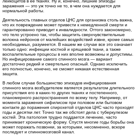
лейкоцитов в ее тканях. Ну и, конечно, лишние эпизоды
заражения — это уж точно не то, в чем она нуждается для
нормальной работы.
Деятельность главных отделов ЦНС для организма столь важна,
что их повреждение может привести к немедленной смерти и
гарантированно приводит к инвалидности. Оттого закономерно,
что тело устроено так, чтобы защитить сверхчувствительные
волокна нейронов от малейших воздействий извне, кроме самых
необходимых, разумеется. В нашем же случае все это означает
только одно: инфекции костной и хрящевой ткани, а также
воспалительные процессы в них вполне возможны и допустимы.
Но инфицирование самого спинного мозга — вариант
достаточно редкий и смертельно опасный. Однако исключить
его полностью, конечно, не сможет никакая естественная
защита.
В любом случае большинство эпизодов инфицирования
спинного мозга возбудителем является результатом длительного
присутствия его в каких-то других тканях и постепенного,
планомерного распространения по всему телу. Например, от
момента заражения сифилисом при половом или бытовом
контакте до поражения спирохетой отделов ЦНС часто проходят
годы и десятки лет. Точно так же обстоят дела с туберкулезом
костей. Эта патология трудно поддается лечению, часто
принимает хроническую форму. Спустя многие годы борьбы она
может поражать позвонки, за которыми, несомненно, вскоре
последует и спинномозговой канал.