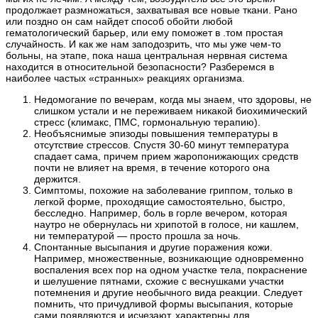
продолжает размножаться, захватывая все новые ткани. Рано
или поздно он сам найдет способ обойти любой
гематологический барьер, или ему поможет в .том простая
случайность. И как же нам заподозрить, что мы уже чем-то
больны, на этапе, пока наша центральная нервная система
находится в относительной безопасности? Разберемся в
наиболее частых «странных» реакциях организма.
Недомогание по вечерам, когда мы знаем, что здоровы, не
слишком устали и не переживаем никакой биохимический
стресс (климакс, ПМС, гормональную терапию).
Необъяснимые эпизоды повышения температуры в
отсутствие стрессов. Спустя 30-60 минут температура
спадает сама, причем прием жаропонижающих средств
почти не влияет на время, в течение которого она
держится.
Симптомы, похожие на заболевание гриппом, только в
легкой форме, проходящие самостоятельно, быстро,
бесследно. Например, боль в горле вечером, которая
наутро не обернулась ни хрипотой в голосе, ни кашлем,
ни температурой — просто прошла за ночь.
Спонтанные высыпания и другие поражения кожи.
Например, множественные, возникающие одновременно
воспаления всех пор на одном участке тела, покраснение
и шелушение пятнами, схожие с веснушками участки
потемнения и другие необычного вида реакции. Следует
помнить, что причудливой формы высыпания, которые
сами появляются и исчезают, характерны для