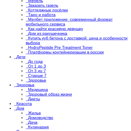
Мебель
Заказать газель
Коттеджные посёлки
Таро и работа
Мелбет приложение: современный формат
мобильного сервиса
Как найти красивую девушку
Дом из ракушечника
Купить куб бетона с доставкой: цена и особенности
выбора
HydroPeptide Pre Treatment Toner
Платформы контейнеризации в россии
Дети
До года
От 1 до 3
От 3 до 7
Старше 7
Здоровье
Здоровье
Медицина
Здоровый образ жизни
Диеты
Красота
Дом
Жилье
Домоводство
Дача
Кулинария