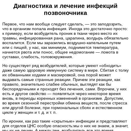
Диагностика и лечение инфекций
позвоночника
Первое, что нам вообще следует сделать, — это заподозрить,
что в организм попала инфекция. Иногда это достаточно просто:
к примеру, если возбудитель проник в ткани через место их
травмы, инфицированная рана, царапина, волдырь обязательно
воспалится. Если мы заразились воздушно-капельным путем
или с пищей, у нас, как минимум, поднимется температура,
начнется рвота или понос, общее недомогание — ломота в
суставах, слабость, головокружения.
Но существует ряд возбудителей, которые умеют «обходить»
даже самую здоровую иммунную систему в мире. Сбитая с толку
их обманными ходами и маскировкой, она порой может
выдавать самые странные реакции. Причем эти реакции, как
правило, значительно слабее обычных, выглядят как бы
беспорядочными и проходят без лечения, сами. Впрочем, у них
есть и другое свойство — появляться через некоторое время
вновь, в периоды коренных изменений в организме. Допустим,
во время сезонной перестройки обмена веществ, после стресса
или другой болезни, при гормональных сбоях и естественном
цикле у женщин и т. д. и т. п.
По иронии, как раз такие «скрытные» инфекции и представляют
для отделов ЦНС особую опасность:мы о них не знаем, а значит,
мы их не лечим. А между тем, возбудитель все это время