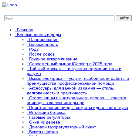
Главная
Беременность и роды
Планирование
Беременность
Роды
После родов
Грудное вскармливание
Современный рынок iGaming в 2025 году
Тайский массаж — искусство гармонии тела и
разума
Вызов электрика — услуги, особенности работы и
преимущества профессиональной помощи
Аксессуары для ванной из камня — стиль,
долговечность и практичность
Столешницы из натурального дерева — красота
природы в вашем интерьере
Приготовление пиццы: секреты идеального вкуса
Инъекции ботокса
Газовые регуляторы
Окна из дерева
Домовой газорегуляторный пункт
Букеты цветов