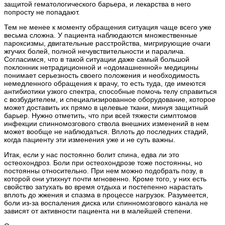
защитой гематологического барьера, и лекарства в него
попросту не попадают.
Тем не менее к моменту обращения ситуация чаще всего уже
весьма сложна. У пациента наблюдаются множественные
пароксизмы, двигательные расстройства, мигрирующие очаги
жгучих болей, полной нечувствительности и паралича.
Согласимся, что в такой ситуации даже самый большой
поклонник нетрадиционной и «одомашненной» медицины
понимает серьезность своего положения и необходимость
немедленного обращения к врачу, то есть туда, где имеются
антибиотики узкого спектра, способные помочь телу справиться
с возбудителем, и специализированное оборудование, которое
может доставить их прямо в целевые ткани, минуя защитный
барьер. Нужно отметить, что при всей тяжести симптомов
инфекции спинномозгового ствола внешних изменений в нем
может вообще не наблюдаться. Вплоть до последних стадий,
когда пациенту эти изменения уже и не суть важны.
Итак, если у нас постоянно болит спина, едва ли это
остеохондроз. Боли при остеохондрозе тоже постоянны, но
постоянны относительно. При нем можно подобрать позу, в
которой они утихнут почти мгновенно. Кроме того, у них есть
свойство затухать во время отдыха и постепенно нарастать
вплоть до жжения и спазма в процессе нагрузок. Разумеется,
боли из-за воспаления диска или спинномозгового канала не
зависят от активности пациента ни в малейшей степени.