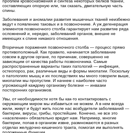
проблем кровоснабжения и синтеза некоторых белков тканей,
составляющих опорную или, так сказать, двигательную часть
спины.
Заболевания и аномалии развития мышечных тканей неизбежно
ведут к появлению таковых и в позвоночнике. А уж дегенерация
элементов позвоночного столба гарантирует нам развитие ряда
осложнений и, нередко, заболеваний органов, внешне не
имеющих к спине никакого отношения.
Вторичные поражения позвоночного столба — процесс прямо
противоположный. Как правило, начинается заболевание
совсем в другом органе, по причинам, совершенно не
зависящим от качества работы позвоночника. Самые
распространенные варианты таких патологий — инфекция,
остеопороз, рак, различные виды и формы миопатии. Поскольку
о патологиях мышц и их последствиях мы много говорили выше,
миопатии мы пропустим. И начнем с наиболее часто
угрожающей каждому организму болезни — инвазии
посторонних организмов.
Увы, от необходимости хотя бы как-то контактировать с
окружающим миром мы избавиться не можем. А в нем всегда
жили, живут и будут жить после нас возбудители заболеваний —
бактерии, вирусы, грибы, простейшие. Конечно, не все это
«население» обязательно вредит нам. Например, многие
бактерии, попав в организм извне, размножаются в разных
отделах желудочно-кишечного тракта, помогая им выполнять
положенные функции.