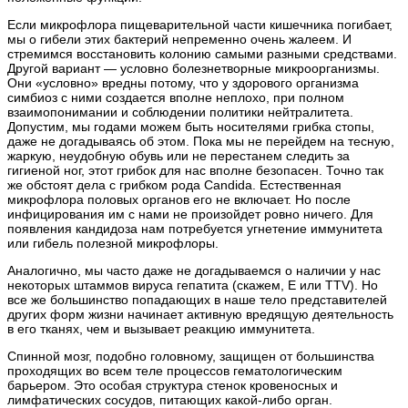
Если микрофлора пищеварительной части кишечника погибает,
мы о гибели этих бактерий непременно очень жалеем. И
стремимся восстановить колонию самыми разными средствами.
Другой вариант — условно болезнетворные микроорганизмы.
Они «условно» вредны потому, что у здорового организма
симбиоз с ними создается вполне неплохо, при полном
взаимопонимании и соблюдении политики нейтралитета.
Допустим, мы годами можем быть носителями грибка стопы,
даже не догадываясь об этом. Пока мы не перейдем на тесную,
жаркую, неудобную обувь или не перестанем следить за
гигиеной ног, этот грибок для нас вполне безопасен. Точно так
же обстоят дела с грибком рода Candida. Естественная
микрофлора половых органов его не включает. Но после
инфицирования им с нами не произойдет ровно ничего. Для
появления кандидоза нам потребуется угнетение иммунитета
или гибель полезной микрофлоры.
Аналогично, мы часто даже не догадываемся о наличии у нас
некоторых штаммов вируса гепатита (скажем, Е или TTV). Но
все же большинство попадающих в наше тело представителей
других форм жизни начинает активную вредящую деятельность
в его тканях, чем и вызывает реакцию иммунитета.
Спинной мозг, подобно головному, защищен от большинства
проходящих во всем теле процессов гематологическим
барьером. Это особая структура стенок кровеносных и
лимфатических сосудов, питающих какой-либо орган.