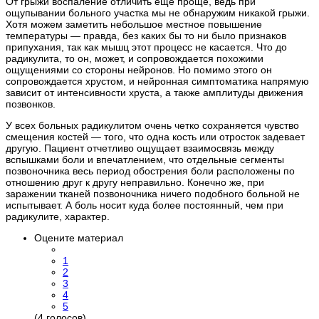
От грыжи воспаление отличить еще проще, ведь при
ощупывании больного участка мы не обнаружим никакой грыжи.
Хотя можем заметить небольшое местное повышение
температуры — правда, без каких бы то ни было признаков
припухания, так как мышц этот процесс не касается. Что до
радикулита, то он, может, и сопровождается похожими
ощущениями со стороны нейронов. Но помимо этого он
сопровождается хрустом, и нейронная симптоматика напрямую
зависит от интенсивности хруста, а также амплитуды движения
позвонков.
У всех больных радикулитом очень четко сохраняется чувство
смещения костей — того, что одна кость или отросток задевает
другую. Пациент отчетливо ощущает взаимосвязь между
вспышками боли и впечатлением, что отдельные сегменты
позвоночника весь период обострения боли расположены по
отношению друг к другу неправильно. Конечно же, при
заражении тканей позвоночника ничего подобного больной не
испытывает. А боль носит куда более постоянный, чем при
радикулите, характер.
Оцените материал
1
2
3
4
5
(4 голосов)