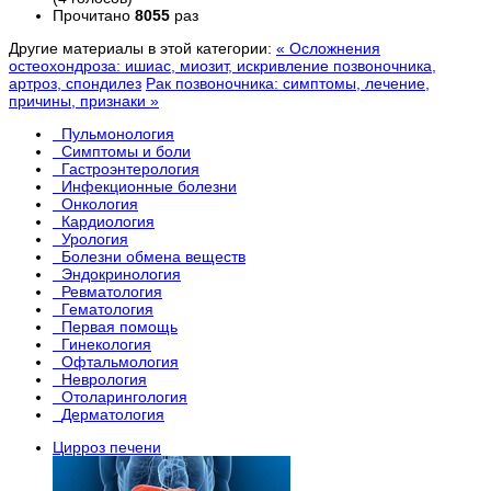
Прочитано
8055
раз
Другие материалы в этой категории:
« Осложнения
остеохондроза: ишиас, миозит, искривление позвоночника,
артроз, спондилез
Рак позвоночника: симптомы, лечение,
причины, признаки »
Пульмонология
Симптомы и боли
Гастроэнтерология
Инфекционные болезни
Онкология
Кардиология
Урология
Болезни обмена веществ
Эндокринология
Ревматология
Гематология
Первая помощь
Гинекология
Офтальмология
Неврология
Отоларингология
Дерматология
Цирроз печени