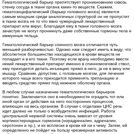
Гематологический барьер препятствует проникновению сквозь
стенку сосуда в ткани органа каких-то веществ. Скажем,
гематоэнцефалический (барьер головного мозга) является
самым мощным среди аналогичных структурой он не пропустит
в ткани мозга не то что явно чужеродный лекарственный
препарат или вирус. Благодаря ему в ткани головного мозга
зачастую не могут проникнуть даже собственные гормоны тела и
иммунные тельца.
Гематологический барьер спинного мозга отличается чуть
меньшей разборчивостью. Однако нам следует иметь в виду, что
абсолютное большинство находящихся в крови веществ не
попадает и в его ткани. Поэтому если врачу необходимо ввести
некий лекарственный препарат именно в спинномозговой ствол,
ему приходится делать инъекцию прямо в него, ja не в вену или
мышцу. Сравним, допустим, с головным мозгом, для лечения
которого чаще всего приходится применять трепанацию и
вводить средство прямо под нижнюю оболочку органа.
В любом случае назначение гематологических барьеров
понятно. Заключается оно в необходимости оградить тот или
иной орган от действия на него посторонних процессов,
влияющих на весь организм. В случае с отделами ЦНС речь
идет далеко не только о возбудителях инфекций. Работа
центральной нервной системы очень зависит от уровня
кортикостероидных гормонов (норадреналин, адреналин,
серотонин и пр.), и их всплески в крови ей ни к чему. Затем, ей
определенно не пойдет на пользу чрезмерная активность