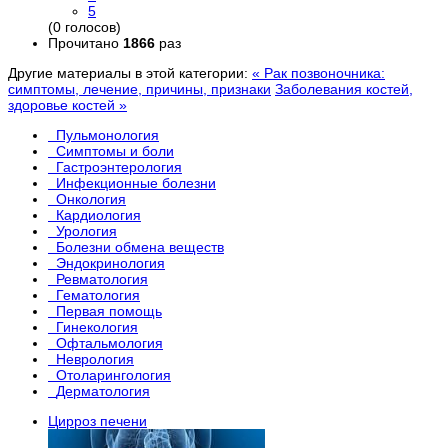
5
(0 голосов)
Прочитано
1866
раз
Другие материалы в этой категории:
« Рак позвоночника:
симптомы, лечение, причины, признаки
Заболевания костей,
здоровье костей »
Пульмонология
Симптомы и боли
Гастроэнтерология
Инфекционные болезни
Онкология
Кардиология
Урология
Болезни обмена веществ
Эндокринология
Ревматология
Гематология
Первая помощь
Гинекология
Офтальмология
Неврология
Отоларингология
Дерматология
Цирроз печени