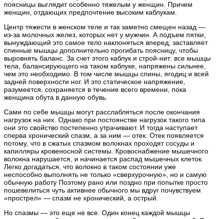
поясницы выглядит особенно тяжелым у женщин. Причем
женщин, отдающих предпочтение высоким каблукам.
Центр тяжести в женском теле и так заметно смещен назад —
из-за молочных желез, которых нет у мужчин. А подъем пятки,
вынуждающий это самое тело наклоняться вперед, заставляет
спинные мышцы дополнительно прогибать поясницу, чтобы
выровнять баланс. За счет этого каблук и строй-нит: все мышцы
тела, балансирующего на таком каблуке, напряжены сильнее,
чем это необходимо. В том числе мышцы спины, ягодиц и всей
задней поверхности ног. И это статическое напряжение,
разумеется, сохраняется в течение всего времени, пока
женщина обута в данную обувь.
Сами по себе мышцы могут расслабляться после окончания
нагрузок на них. Однако при постоянстве нагрузок такого типа
они это свойство постепенно утрачивают. И тогда наступает
сперва хронический спазм, а за ним — отек. Отек появляется
потому, что в сжатых спазмом волокнах проходят сосуды и
капилляры кровеносной системы. Кровоснабжение мышечного
волокна нарушается, и начинается распад мышечных клеток.
Легко догадаться, что волокно в таком состоянии уже
неспособно выполнять не только «сверхурочную», но и самую
обычную работу Поэтому рано или поздно при попытке просто
пошевелиться чуть активнее обычного мы вдруг почувствуем
«прострел» — спазм не хронический, а острый.
Но спазмы — это еще не все. Один конец каждой мышцы