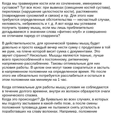
Когда мы травмируем кости или их сочленение, именуемое
суставом? Тут все ясно: при вывихах (смещение костей сустава),
переломах (нарушение целостности кости), растяжениях
(повреждение сухожилий и связок) и пр. Для этого нам
требуются определенные обстоятельства — несчастный случаи,
неловкость, небрежность и т. д. А вот когда мы успеваем
получить травму мышц, если мы лишь приблизительно
догадываемся о значении слова «фитнес-клуб» и совершенно
не отличаем паркур от спарринга?
В действительности, для хронической травмы мышц будет
довольно и просто каждый вечер нести сумку с продуктами в той
же руке, на плече которой висит сумка с документами. Это
звучит странно? Нисколько. Мышцы являются тканью, лучше
всего приспособленной к постоянному, ритмичному
напряжению-расслаблению. Таковы оптимальные для них
условия работы. В целом они могут также сократиться и застыть
в напряженном положении на определенное время. Но после
этого им обязательно потребуется расслабиться и остаться в
этом положении как минимум на 1 час.
Когда оптимальные для работы мышц условия не соблюдаются
в течение долгого времени, внутри их волокон образуются очаги
хронического спазма.
Когда это происходит? Да буквально во всех случаях, в которых
мы подолгу застываем в какой-либо позе, а после смены
положения туловища даже не пытаемся снять усталость в
поработавших на славу волокнах. Например, положение