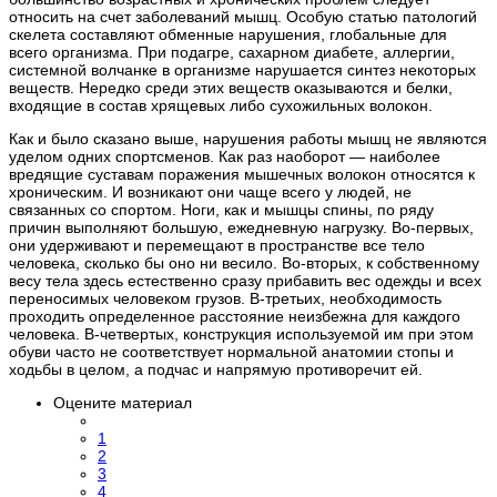
относить на счет заболеваний мышц. Особую статью патологий
скелета составляют обменные нарушения, глобальные для
всего организма. При подагре, сахарном диабете, аллергии,
системной волчанке в организме нарушается синтез некоторых
веществ. Нередко среди этих веществ оказываются и белки,
входящие в состав хрящевых либо сухожильных волокон.
Как и было сказано выше, нарушения работы мышц не являются
уделом одних спортсменов. Как раз наоборот — наиболее
вредящие суставам поражения мышечных волокон относятся к
хроническим. И возникают они чаще всего у людей, не
связанных со спортом. Ноги, как и мышцы спины, по ряду
причин выполняют большую, ежедневную нагрузку. Во-первых,
они удерживают и перемещают в пространстве все тело
человека, сколько бы оно ни весило. Во-вторых, к собственному
весу тела здесь естественно сразу прибавить вес одежды и всех
переносимых человеком грузов. В-третьих, необходимость
проходить определенное расстояние неизбежна для каждого
человека. В-четвертых, конструкция используемой им при этом
обуви часто не соответствует нормальной анатомии стопы и
ходьбы в целом, а подчас и напрямую противоречит ей.
Оцените материал
1
2
3
4