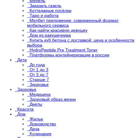
Мебель
Заказать газель
Коттеджные посёлки
Таро и работа
Мелбет приложение: современный формат
мобильного сервиса
Как найти красивую девушку
Дом из ракушечника
Купить куб бетона с доставкой: цена и особенности
выбора
HydroPeptide Pre Treatment Toner
Платформы контейнеризации в россии
Дети
До года
От 1 до 3
От 3 до 7
Старше 7
Здоровье
Здоровье
Медицина
Здоровый образ жизни
Диеты
Красота
Дом
Жилье
Домоводство
Дача
Кулинария