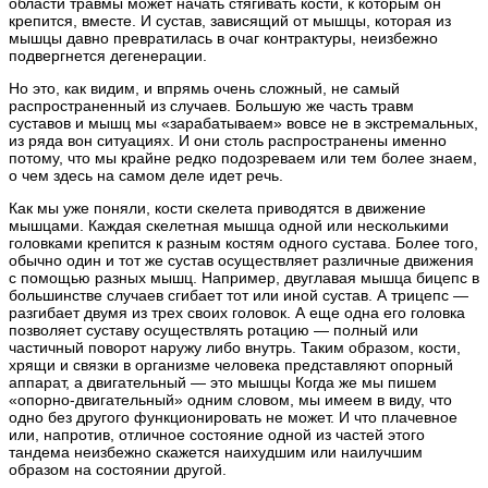
области травмы может начать стягивать кости, к которым он
крепится, вместе. И сустав, зависящий от мышцы, которая из
мышцы давно превратилась в очаг контрактуры, неизбежно
подвергнется дегенерации.
Но это, как видим, и впрямь очень сложный, не самый
распространенный из случаев. Большую же часть травм
суставов и мышц мы «зарабатываем» вовсе не в экстремальных,
из ряда вон ситуациях. И они столь распространены именно
потому, что мы крайне редко подозреваем или тем более знаем,
о чем здесь на самом деле идет речь.
Как мы уже поняли, кости скелета приводятся в движение
мышцами. Каждая скелетная мышца одной или несколькими
головками крепится к разным костям одного сустава. Более того,
обычно один и тот же сустав осуществляет различные движения
с помощью разных мышц. Например, двуглавая мышца бицепс в
большинстве случаев сгибает тот или иной сустав. А трицепс —
разгибает двумя из трех своих головок. А еще одна его головка
позволяет суставу осуществлять ротацию — полный или
частичный поворот наружу либо внутрь. Таким образом, кости,
хрящи и связки в организме человека представляют опорный
аппарат, а двигательный — это мышцы Когда же мы пишем
«опорно-двигательный» одним словом, мы имеем в виду, что
одно без другого функционировать не может. И что плачевное
или, напротив, отличное состояние одной из частей этого
тандема неизбежно скажется наихудшим или наилучшим
образом на состоянии другой.