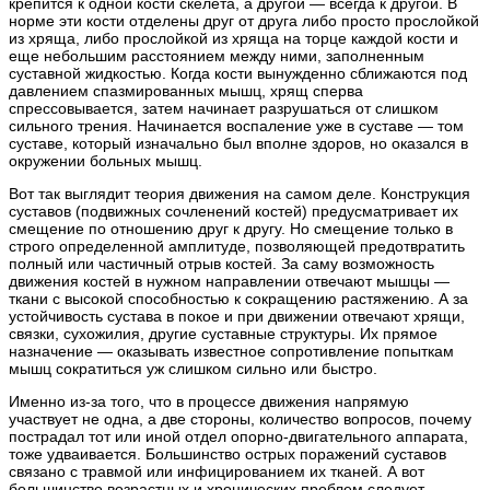
крепится к одной кости скелета, а другой — всегда к другой. В
норме эти кости отделены друг от друга либо просто прослойкой
из хряща, либо прослойкой из хряща на торце каждой кости и
еще небольшим расстоянием между ними, заполненным
суставной жидкостью. Когда кости вынужденно сближаются под
давлением спазмированных мышц, хрящ сперва
спрессовывается, затем начинает разрушаться от слишком
сильного трения. Начинается воспаление уже в суставе — том
суставе, который изначально был вполне здоров, но оказался в
окружении больных мышц.
Вот так выглядит теория движения на самом деле. Конструкция
суставов (подвижных сочленений костей) предусматривает их
смещение по отношению друг к другу. Но смещение только в
строго определенной амплитуде, позволяющей предотвратить
полный или частичный отрыв костей. За саму возможность
движения костей в нужном направлении отвечают мышцы —
ткани с высокой способностью к сокращению растяжению. А за
устойчивость сустава в покое и при движении отвечают хрящи,
связки, сухожилия, другие суставные структуры. Их прямое
назначение — оказывать известное сопротивление попыткам
мышц сократиться уж слишком сильно или быстро.
Именно из-за того, что в процессе движения напрямую
участвует не одна, а две стороны, количество вопросов, почему
пострадал тот или иной отдел опорно-двигательного аппарата,
тоже удваивается. Большинство острых поражений суставов
связано с травмой или инфицированием их тканей. А вот
большинство возрастных и хронических проблем следует