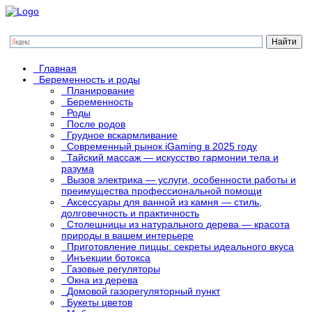
Главная
Беременность и роды
Планирование
Беременность
Роды
После родов
Грудное вскармливание
Современный рынок iGaming в 2025 году
Тайский массаж — искусство гармонии тела и
разума
Вызов электрика — услуги, особенности работы и
преимущества профессиональной помощи
Аксессуары для ванной из камня — стиль,
долговечность и практичность
Столешницы из натурального дерева — красота
природы в вашем интерьере
Приготовление пиццы: секреты идеального вкуса
Инъекции ботокса
Газовые регуляторы
Окна из дерева
Домовой газорегуляторный пункт
Букеты цветов