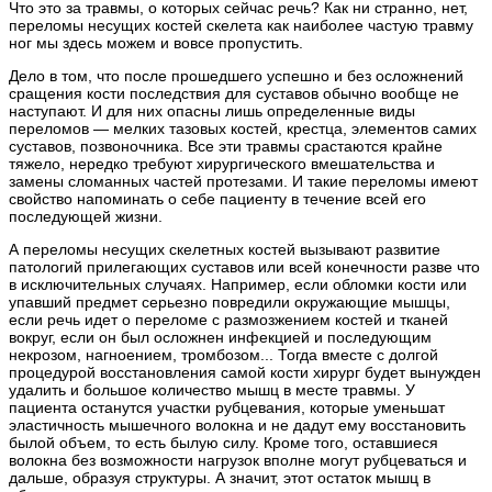
Что это за травмы, о которых сейчас речь? Как ни странно, нет,
переломы несущих костей скелета как наиболее частую травму
ног мы здесь можем и вовсе пропустить.
Дело в том, что после прошедшего успешно и без осложнений
сращения кости последствия для суставов обычно вообще не
наступают. И для них опасны лишь определенные виды
переломов — мелких тазовых костей, крестца, элементов самих
суставов, позвоночника. Все эти травмы срастаются крайне
тяжело, нередко требуют хирургического вмешательства и
замены сломанных частей протезами. И такие переломы имеют
свойство напоминать о себе пациенту в течение всей его
последующей жизни.
А переломы несущих скелетных костей вызывают развитие
патологий прилегающих суставов или всей конечности разве что
в исключительных случаях. Например, если обломки кости или
упавший предмет серьезно повредили окружающие мышцы,
если речь идет о переломе с размозжением костей и тканей
вокруг, если он был осложнен инфекцией и последующим
некрозом, нагноением, тромбозом... Тогда вместе с долгой
процедурой восстановления самой кости хирург будет вынужден
удалить и большое количество мышц в месте травмы. У
пациента останутся участки рубцевания, которые уменьшат
эластичность мышечного волокна и не дадут ему восстановить
былой объем, то есть былую силу. Кроме того, оставшиеся
волокна без возможности нагрузок вполне могут рубцеваться и
дальше, образуя структуры. А значит, этот остаток мышц в