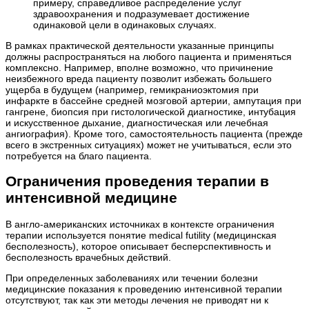
примеру, справедливое распределение услуг
здравоохранения и подразумевает достижение
одинаковой цели в одинаковых случаях.
В рамках практической деятельности указанные принципы
должны распространяться на любого пациента и применяться
комплексно. Например, вполне возможно, что причинение
неизбежного вреда пациенту позволит избежать большего
ущерба в будущем (например, гемикраниоэктомия при
инфаркте в бассейне средней мозговой артерии, ампутация при
гангрене, биопсия при гистологической диагностике, интубация
и искусственное дыхание, диагностическая или лечебная
ангиография). Кроме того, самостоятельность пациента (прежде
всего в экстренных ситуациях) может не учитываться, если это
потребуется на благо пациента.
Ограничения проведения терапии в
интенсивной медицине
В англо-американских источниках в контексте ограничения
терапии используется понятие medical futility (медицинская
бесполезность), которое описывает бесперспективность и
бесполезность врачебных действий.
При определенных заболеваниях или течении болезни
медицинские показания к проведению интенсивной терапии
отсутствуют, так как эти методы лечения не приводят ни к