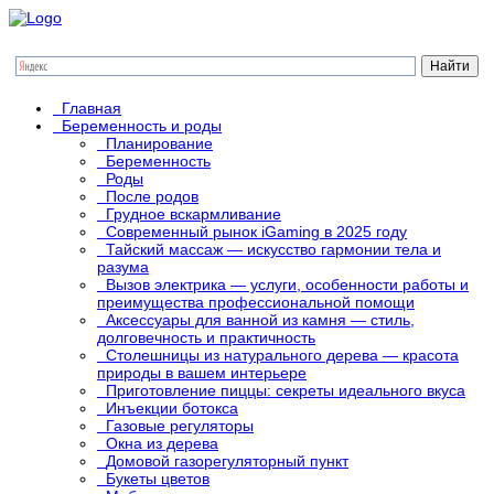
Главная
Беременность и роды
Планирование
Беременность
Роды
После родов
Грудное вскармливание
Современный рынок iGaming в 2025 году
Тайский массаж — искусство гармонии тела и
разума
Вызов электрика — услуги, особенности работы и
преимущества профессиональной помощи
Аксессуары для ванной из камня — стиль,
долговечность и практичность
Столешницы из натурального дерева — красота
природы в вашем интерьере
Приготовление пиццы: секреты идеального вкуса
Инъекции ботокса
Газовые регуляторы
Окна из дерева
Домовой газорегуляторный пункт
Букеты цветов