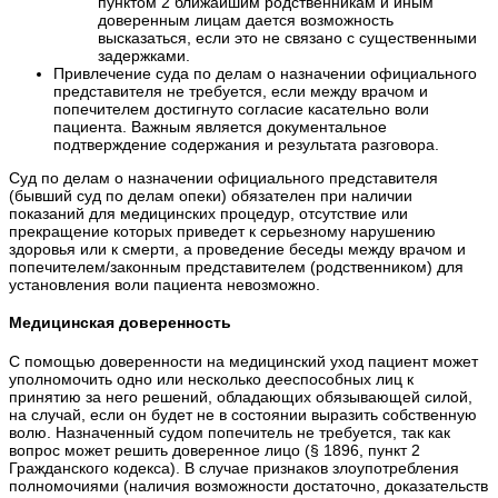
пунктом 2 ближайшим родственникам и иным
доверенным лицам дается возможность
высказаться, если это не связано с существенными
задержками.
Привлечение суда по делам о назначении официального
представителя не требуется, если между врачом и
попечителем достигнуто согласие касательно воли
пациента. Важным является документальное
подтверждение содержания и результата разговора.
Суд по делам о назначении официального представителя
(бывший суд по делам опеки) обязателен при наличии
показаний для медицинских процедур, отсутствие или
прекращение которых приведет к серьезному нарушению
здоровья или к смерти, а проведение беседы между врачом и
попечителем/законным представителем (родственником) для
установления воли пациента невозможно.
Медицинская доверенность
С помощью доверенности на медицинский уход пациент может
уполномочить одно или несколько дееспособных лиц к
принятию за него решений, обладающих обязывающей силой,
на случай, если он будет не в состоянии выразить собственную
волю. Назначенный судом попечитель не требуется, так как
вопрос может решить доверенное лицо (§ 1896, пункт 2
Гражданского кодекса). В случае признаков злоупотребления
полномочиями (наличия возможности достаточно, доказательств