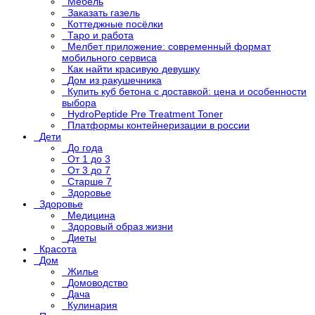
Мебель
Заказать газель
Коттеджные посёлки
Таро и работа
Мелбет приложение: современный формат
мобильного сервиса
Как найти красивую девушку
Дом из ракушечника
Купить куб бетона с доставкой: цена и особенности
выбора
HydroPeptide Pre Treatment Toner
Платформы контейнеризации в россии
Дети
До года
От 1 до 3
От 3 до 7
Старше 7
Здоровье
Здоровье
Медицина
Здоровый образ жизни
Диеты
Красота
Дом
Жилье
Домоводство
Дача
Кулинария