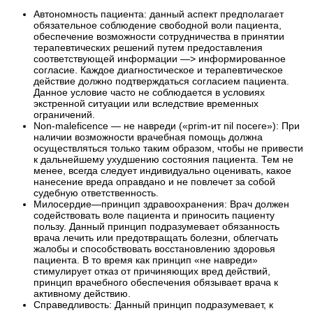
Автономность пациента: данный аспект предполагает
обязательное соблюдение свободной воли пациента,
обеспечение возможности сотрудничества в принятии
терапевтических решений путем предоставления
соответствующей информации —> информированное
согласие. Каждое диагностическое и терапевтическое
действие должно подтверждаться согласием пациента.
Данное условие часто не соблюдается в условиях
экстренной ситуации или вследствие временных
ограничений.
Non-maleficence — не навреди («prim-ит nil посеге»): При
наличии возможности врачебная помощь должна
осуществляться только таким образом, чтобы не привести
к дальнейшему ухудшению состояния пациента. Тем не
менее, всегда следует индивидуально оценивать, какое
нанесение вреда оправдано и не повлечет за собой
судебную ответственность.
Милосердие—принцип здравоохранения: Врач должен
содействовать воле пациента и приносить пациенту
пользу. Данный принцип подразумевает обязанность
врача лечить или предотвращать болезни, облегчать
жалобы и способствовать восстановлению здоровья
пациента. В то время как принцип «не навреди»
стимулирует отказ от причиняющих вред действий,
принцип врачебного обеспечения обязывает врача к
активному действию.
Справедливость: Данный принцип подразумевает, к