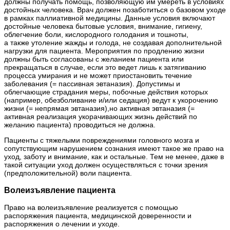
должны получать помощь, позволяющую им умереть в условиях
достойных человека. Врач должен позаботиться о базовом уходе
в рамках паллиативной медицины. Данные условия включают
достойные человека бытовые условия, внимание, гигиену,
облегчение боли, кислородного голодания и тошноты,
а также утоление жажды и голода, не создавая дополнительной
нагрузки для пациента. Мероприятия по продлению жизни
должны быть согласованы с желанием пациента или
прекращаться в случае, если это ведет лишь к затягиванию
процесса умирания и не может приостановить течение
заболевания (= пассивная эвтаназия). Допустимы и
облегчающие страдания меры, побочные действия которых
(например, обезболивание и/или седация) ведут к укорочению
жизни (= непрямая эвтаназия),но активная эвтаназия (=
активная реализация укорачивающих жизнь действий по
желанию пациента) проводиться не должна.
Пациенты с тяжелыми повреждениями головного мозга и
сопутствующим нарушением сознания имеют такое же право на
уход, заботу и внимание, как и остальные. Тем не менее, даже в
такой ситуации уход должен осуществляться с точки зрения
(предположительной) воли пациента.
Волеизъявление пациента
Право на волеизъявление реализуется с помощью
распоряжения пациента, медицинской доверенности и
распоряжения о лечении и уходе.