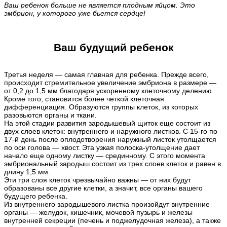
Ваш ребенок больше не является плодным яйцом. Это
эмбрион, у которого уже бьется сердце!
Ваш будущий ребенок
Третья неделя — самая главная для ребенка. Прежде всего,
происходит стремительное увеличение эмбриона в размере —
от 0,2 до 1,5 мм благодаря ускоренному клеточному делению.
Кроме того, становится более четкой клеточная
дифференциация. Образуются группы клеток, из которых
разовьются органы и ткани.
На этой стадии развития зародышевый щиток еще состоит из
двух слоев клеток: внутреннего и наружного листков. С 15-го по
17-й день после оплодотворения наружный листок утолщается
по оси голова — хвост. Эта узкая полоска-утолщение дает
начало еще одному листку — срединному. С этого момента
эмбриональный зародыш состоит из трех слоев клеток и равен в
длину 1,5 мм.
Эти три слоя клеток чрезвычайно важны — от них будут
образованы все другие клетки, а значит, все органы вашего
будущего ребенка.
Из внутреннего зародышевого листка произойдут внутренние
органы — желудок, кишечник, мочевой пузырь и железы
внутренней секреции (печень и поджелудочная железа), а также