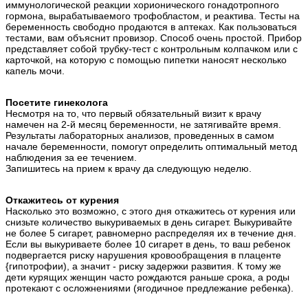
иммунологической реакции хорионического гонадотропного
гормона, вырабатываемого трофобластом, и реактива. Тесты на
беременность свободно продаются в аптеках. Как пользоваться
тестами, вам объяснит провизор. Способ очень простой. Прибор
представляет собой трубку-тест с контрольным колпачком или с
карточкой, на которую с помощью пипетки наносят несколько
капель мочи.
Посетите гинеколога
Несмотря на то, что первый обязательный визит к врачу
намечен на 2-й месяц беременности, не затягивайте время.
Результаты лабораторных анализов, проведенных в самом
начале беременности, помогут определить оптимальный метод
наблюдения за ее течением.
Запишитесь на прием к врачу да следующую неделю.
Откажитесь от курения
Насколько это возможно, с этого дня откажитесь от курения или
снизьте количество выкуриваемых в день сигарет. Выкуривайте
не более 5 сигарет, равномерно распределяя их в течение дня.
Если вы выкуриваете более 10 сигарет в день, то ваш ребенок
подвергается риску нарушения кровообращения в плаценте
{гипотрофии), а значит - риску задержки развития. К тому же
дети курящих женщин часто рождаются раньше срока, а роды
протекают с осложнениями (ягодичное предлежание ребенка).