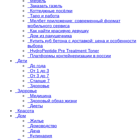
Мебель
Заказать газель
Коттеджные посёлки
Таро и работа
Мелбет приложение: современный формат
мобильного сервиса
Как найти красивую девушку
Дом из ракушечника
Купить куб бетона с доставкой: цена и особенности
выбора
HydroPeptide Pre Treatment Toner
Платформы контейнеризации в россии
Дети
До года
От 1 до 3
От 3 до 7
Старше 7
Здоровье
Здоровье
Медицина
Здоровый образ жизни
Диеты
Красота
Дом
Жилье
Домоводство
Дача
Кулинария