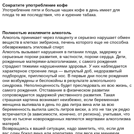
Сократите употребление кофе
Употребление пяти и больше чашек кофе в день имеет для
плода те же последствия, что и курение табака.
Полностью исключите алкоголь
Алкоголь приникает через плаценту и серьезно нарушает обмен
веществ в клетках эмбриона, печень которого еще не способна
обезвреживать этиловый спирт.
Алкоголь вызывает нарушения в питании плода, задержку и
серьезные пороки развития, в частности, пороки сердца. Дети,
рожденные матерями-алкоголичками, с самого рождения
страдают тяжкими нарушениями здоровья. У них наблюдается
характерное строение лица — выпуклый доб, недоразвитый
подбородок, приплюснутый нос. В первые дни после рождения
они возбуждены и беспокойны в результате алкогольного
синдрома. Неполноценность будет преследовать их всю жизнь, с
самого рождения. Отставание в физическом развитии
сопровождается задержкой умственного развития. Такая
страшная картина возникает неизбежно, если беременная
женщина выпивала в день по два литра вина или за всю
беременность выпила шесть литров виски, а это не так уж редко
встречается (в зависимости, конечно, от региона), учитывая, что
трое из тысячи новорожденных являются жертвами алкоголизма
матерей.
Возвращаясь к вашей ситуации, надо заметить, что, если для
вас один бокал вина или аперитива, при весе как минимум