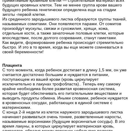
примитивные кровяные клетки — строительный материал всех
будущих кровяных клеток. Тем не менее группа крови вашего
будущего ребенка генетически определена еще на стадии
зиготы -первой клетки.
Из срединного зародышевого листка образуются группы тканей,
называемых сомитами. Они появляются парами. От сомитов
произойдут мускулы, связки и сухожилия, хрящи, кожа,
отдельные кости, а также зачаточные половые клетки, которые
впоследствии, после долгого созревания, станут гаметами.
Как видите, формирование ребенка происходит стремительно
быстро. И это в то время, когда вы еще можете сомневаться в
своей беременности!
Плацента
С того момента, когда ребенок достигает в длину 1,5 мм, он уже
считается достаточно большим и нуждается в питании,
поступающем из вашей крови (кровь циркулирует
исключительно в лакунах трофобласта).. Теперь ему самому
крайне необходима более развитая кровеносная система,
которая будет обеспечивать его питательными веществами и
выводить продукты обмена. Иными словами, ребенок нуждается
в кровеносных сосудах, работающих в единой системе с
материнскими.
С конца 2-й недели из клеток наружного зародышевого листка
начинают развиваться очень тонкие, разветвленные наросты,
называемые ворсинками (будущие ворсинчатые сосуды). В это
время лакуны, в которых циркулирует материнская кровь,
сливаются, образуя между ворсинок-неболыпие полости -