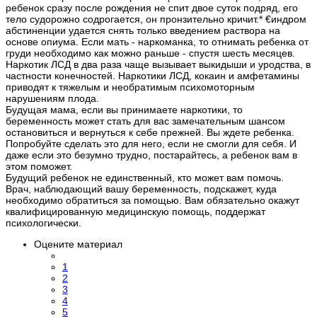
ребенок сразу после рождения не спит двое суток подряд, его
тело судорожно содрогается, он пронзительно кричит.* €индром
абстиненции удается снять только введением раствора на
основе опиума. Если мать - наркоманка, то отнимать ребенка от
груди необходимо как можно раньше - спустя шесть месяцев.
Наркотик ЛСД в два раза чаще вызывает выкидыши и уродства, в
частности конечностей. Наркотики ЛСД, кокаин и амфетамины
приводят к тяжелым и необратимым психомоторным
нарушениям плода.
Будущая мама, если вы принимаете наркотики, то
беременность может стать для вас замечательным шансом
остановиться и вернуться к себе прежней. Вы ждете ребенка.
Попробуйте сделать это для него, если не смогли для себя. И
даже если это безумно трудно, постарайтесь, а ребенок вам в
этом поможет.
Будущий ребенок не единственный, кто может вам помочь.
Врач, наблюдающий вашу беременность, подскажет, куда
необходимо обратиться за помощью. Вам обязательно окажут
квалифицированную медицинскую помощь, поддержат
психологически.
Оцените материал
1
2
3
4
5