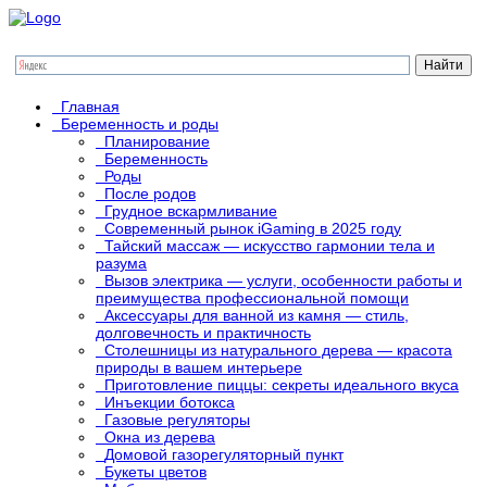
Главная
Беременность и роды
Планирование
Беременность
Роды
После родов
Грудное вскармливание
Современный рынок iGaming в 2025 году
Тайский массаж — искусство гармонии тела и
разума
Вызов электрика — услуги, особенности работы и
преимущества профессиональной помощи
Аксессуары для ванной из камня — стиль,
долговечность и практичность
Столешницы из натурального дерева — красота
природы в вашем интерьере
Приготовление пиццы: секреты идеального вкуса
Инъекции ботокса
Газовые регуляторы
Окна из дерева
Домовой газорегуляторный пункт
Букеты цветов