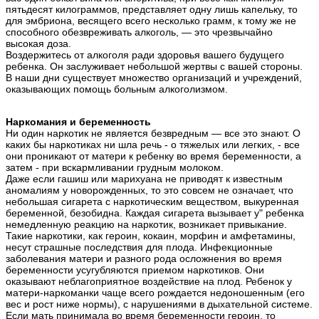
пятьдесят килограммов, представляет одну лишь капельку, то
для эмбриона, весящего всего несколько грамм, к тому же не
способного обезвреживать алкоголь, — это чрезвычайно
высокая доза.
Воздержитесь от алкоголя ради здоровья вашего будущего
ребенка. Он заслуживает небольшой жертвы с вашей стороны.
В наши дни существует множество организаций и учреждений,
оказывающих помощь больным алкоголизмом.
Наркомания и беременность
Ни один наркотик не является безвредным — все это знают. О
каких бы наркотиках ни шла речь - о тяжелых или легких, - все
они проникают от матери к ребенку во время беременности, а
затем - при вскармливании грудным молоком.
Даже если гашиш или марихуана не приводят к известным
аномалиям у новорожденных, то это совсем не означает, что
небольшая сигарета с наркотическим веществом, выкуренная
беременной, безобидна. Каждая сигарета вызывает у" ребенка
немедленную реакцию на наркотик, возникает привыкание.
Такие наркотики, как героин, кокаин, морфин и амфетамины,
несут страшные последствия для плода. Инфекционные
заболевания матери и разного рода осложнения во время
беременности усугубляются приемом наркотиков. Они
оказывают неблагоприятное воздействие на плод. Ребенок у
матери-наркоманки чаще всего рождается недоношенным (его
вес и рост ниже нормы), с нарушениями в дыхательной системе.
Если мать принимала во время беременности героин, то