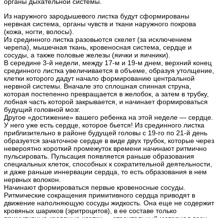
органы дыхательной системы.
Из наружного зародышевого листка будут сформированы
нервная система, органы чувств и ткани наружного покрова
(кожа, ногти, волосы).
Из срединного листка разовьются скелет (за исключением
черепа), мышечная ткань, кровеносная система, сердце и
сосуды, а также половые железы (яички и яичники).
В середине 3-й недели, между 17-м и 19-м днем, верхний конец
срединного листка увеличивается в объеме, образуя утолщение,
клетки которого дадут начало формированию центральной
нервной системы. Вначале это сплошная спинная струна,
которая постепенно превращается в желобок, а затем в трубку,
лобная часть которой закрывается, и начинает формироваться
будущий головной мозг.
Другое «достижение» вашего ребенка на этой неделе — сердце.
У него уже есть сердце, которое бьется! Из срединного листка
приблизительно в районе будущей головы с 19-го по 21-й день
образуется зачаточное сердце в виде двух трубок, которые через
невероятно короткий промежуток времени начинают ритмично
пульсировать. Пульсация появляется раньше образования
специальных клеток, способных к сократительной деятельности,
и даже раньше иннервации сердца, то есть образования в нем
нервных волокон.
Начинают формироваться первые кровеносные сосуды.
Ритмические сокращения примитивного сердца приводят в
движение наполняющую сосуды жидкость. Она еще не содержит
кровяных шариков (эритроцитов), в ее составе только