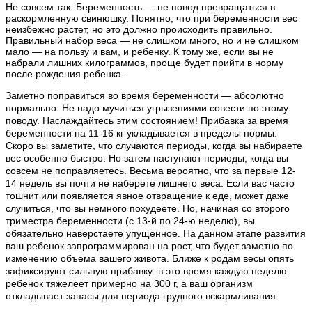
Не совсем так. Беременность — не повод превращаться в
раскормленную свинюшку. Понятно, что при беременности вес
неизбежно растет, но это должно происходить правильно.
Правильный набор веса — не слишком много, но и не слишком
мало — на пользу и вам, и ребенку. К тому же, если вы не
набрали лишних килограммов, проще будет прийти в норму
после рождения ребенка.
Заметно поправиться во время беременности — абсолютно
нормально. Не надо мучиться угрызениями совести по этому
поводу. Наслаждайтесь этим состоянием! Прибавка за время
беременности на 11-16 кг укладывается в пределы нормы.
Скоро вы заметите, что случаются периоды, когда вы набираете
вес особенно быстро. Но затем наступают периоды, когда вы
совсем не поправляетесь. Весьма вероятно, что за первые 12-
14 недель вы почти не наберете лишнего веса. Если вас часто
тошнит или появляется явное отвращение к еде, может даже
случиться, что вы немного похудеете. Но, начиная со второго
триместра беременности (с 13-й по 24-ю неделю), вы
обязательно наверстаете упущенное. На данном этапе развития
ваш ребенок запрограммирован на рост, что будет заметно по
изменению объема вашего живота. Ближе к родам весы опять
зафиксируют сильную прибавку: в это время каждую неделю
ребенок тяжелеет примерно на 300 г, а ваш организм
откладывает запасы для периода грудного вскармливания.