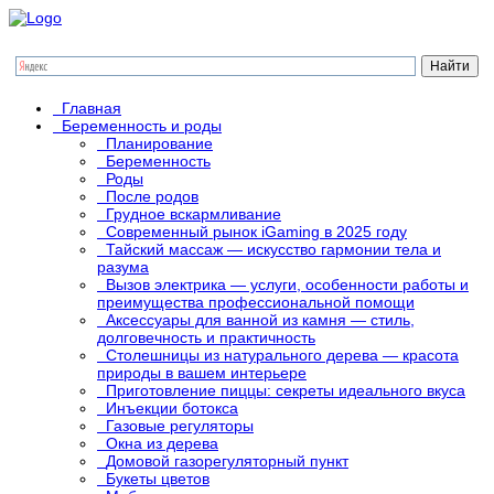
Главная
Беременность и роды
Планирование
Беременность
Роды
После родов
Грудное вскармливание
Современный рынок iGaming в 2025 году
Тайский массаж — искусство гармонии тела и
разума
Вызов электрика — услуги, особенности работы и
преимущества профессиональной помощи
Аксессуары для ванной из камня — стиль,
долговечность и практичность
Столешницы из натурального дерева — красота
природы в вашем интерьере
Приготовление пиццы: секреты идеального вкуса
Инъекции ботокса
Газовые регуляторы
Окна из дерева
Домовой газорегуляторный пункт
Букеты цветов