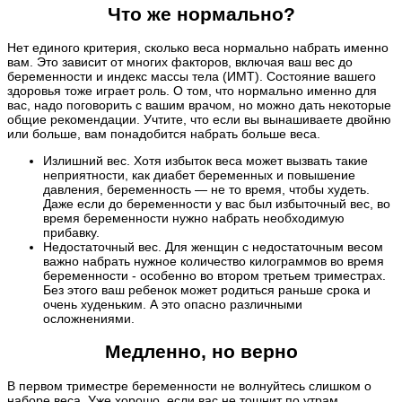
Что же нормально?
Нет единого критерия, сколько веса нормально набрать именно
вам. Это зависит от многих факторов, включая ваш вес до
беременности и индекс массы тела (ИМТ). Состояние вашего
здоровья тоже играет роль. О том, что нормально именно для
вас, надо поговорить с вашим врачом, но можно дать некоторые
общие рекомендации. Учтите, что если вы вынашиваете двойню
или больше, вам понадобится набрать больше веса.
Излишний вес. Хотя избыток веса может вызвать такие
неприятности, как диабет беременных и повышение
давления, беременность — не то время, чтобы худеть.
Даже если до беременности у вас был избыточный вес, во
время беременности нужно набрать необходимую
прибавку.
Недостаточный вес. Для женщин с недостаточным весом
важно набрать нужное количество килограммов во время
беременности - особенно во втором третьем триместрах.
Без этого ваш ребенок может родиться раньше срока и
очень худеньким. А это опасно различными
осложнениями.
Медленно, но верно
В первом триместре беременности не волнуйтесь слишком о
наборе веса. Уже хорошо, если вас не тошнит по утрам.