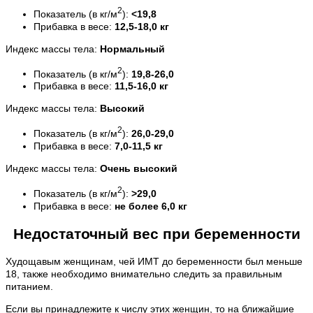
2
Показатель (в кг/м
):
<19,8
Прибавка в весе:
12,5-18,0 кг
Индекс массы тела:
Нормальный
2
Показатель (в кг/м
):
19,8-26,0
Прибавка в весе:
11,5-16,0 кг
Индекс массы тела:
Высокий
2
Показатель (в кг/м
):
26,0-29,0
Прибавка в весе:
7,0-11,5 кг
Индекс массы тела:
Очень в
ысокий
2
Показатель (в кг/м
):
>29,0
Прибавка в весе:
не более 6,0 кг
Недостаточный вес при беременности
Худощавым женщинам, чей ИМТ до беременности был меньше
18, также необходимо внимательно следить за правильным
питанием.
Если вы принадлежите к числу этих женщин, то на ближайшие