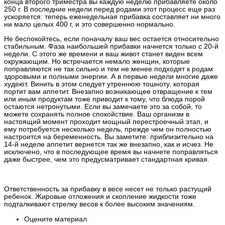
конца второго триместра вы каждую неделю прибавляете около
250 г. В последние недели перед родами этот процесс еще раз
ускоряется: теперь еженедельная прибавка составляет ни много
ни мало целых 400 г, и это совершенно нормально.
Не беспокойтесь, если поначалу ваш вес остается относительно
стабильным. Фаза наибольшей прибавки начнется только с 20-й
недели. С этого же времени и ваш живот станет виден всем
окружающим. Но встречается немало женщин, которые
поправляются не так сильно и тем не менее подходят к родам
здоровыми и полными энергии. А в первые недели многие даже
худеют. Винить в этом следует утреннюю тошноту, которая
портит вам аппетит. Внезапно возникающее отвращение к тем
или иным продуктам тоже приводит к тому, что блюда порой
остаются нетронутыми. Если вы замечаете это за собой, то
можете сохранять полное спокойствие. Ваш организм в
настоящий момент проходит мощный перестроечный этап, и
ему потребуется несколько недель, прежде чем он полностью
настроится на беременность. Вы заметите: приблизительно на
14-й неделе аппетит вернется так же внезапно, как и исчез. Не
исключено, что в последующее время вы начнете поправляться
даже быстрее, чем это предусматривает стандартная кривая.
Ответственность за прибавку в весе несет не только растущий
ребенок. Жировые отложения и скопление жидкости тоже
подталкивают стрелку весов к более высоким значениям.
Оцените материал