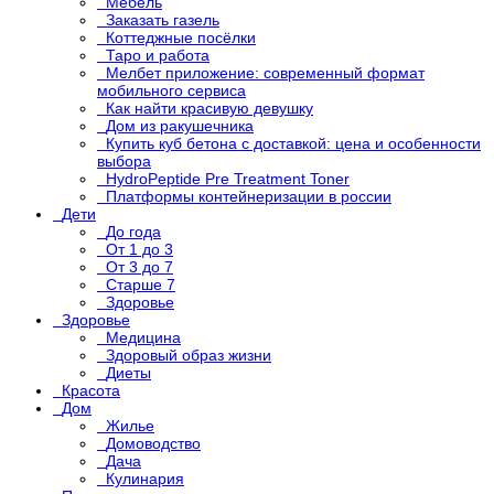
Мебель
Заказать газель
Коттеджные посёлки
Таро и работа
Мелбет приложение: современный формат
мобильного сервиса
Как найти красивую девушку
Дом из ракушечника
Купить куб бетона с доставкой: цена и особенности
выбора
HydroPeptide Pre Treatment Toner
Платформы контейнеризации в россии
Дети
До года
От 1 до 3
От 3 до 7
Старше 7
Здоровье
Здоровье
Медицина
Здоровый образ жизни
Диеты
Красота
Дом
Жилье
Домоводство
Дача
Кулинария