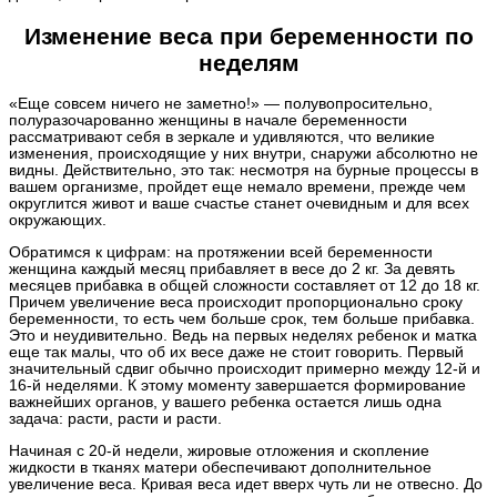
Изменение веса при беременности по
неделям
«Еще совсем ничего не заметно!» — полувопросительно,
полуразочарованно женщины в начале беременности
рассматривают себя в зеркале и удивляются, что великие
изменения, происходящие у них внутри, снаружи абсолютно не
видны. Действительно, это так: несмотря на бурные процессы в
вашем организме, пройдет еще немало времени, прежде чем
округлится живот и ваше счастье станет очевидным и для всех
окружающих.
Обратимся к цифрам: на протяжении всей беременности
женщина каждый месяц прибавляет в весе до 2 кг. За девять
месяцев прибавка в общей сложности составляет от 12 до 18 кг.
Причем увеличение веса происходит пропорционально сроку
беременности, то есть чем больше срок, тем больше прибавка.
Это и неудивительно. Ведь на первых неделях ребенок и матка
еще так малы, что об их весе даже не стоит говорить. Первый
значительный сдвиг обычно происходит примерно между 12-й и
16-й неделями. К этому моменту завершается формирование
важнейших органов, у вашего ребенка остается лишь одна
задача: расти, расти и расти.
Начиная с 20-й недели, жировые отложения и скопление
жидкости в тканях матери обеспечивают дополнительное
увеличение веса. Кривая веса идет вверх чуть ли не отвесно. До