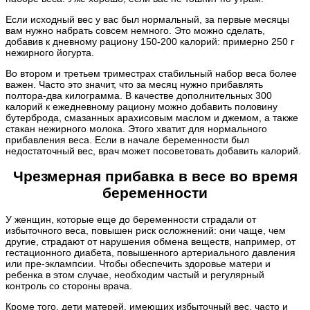
Если исходный вес у вас был нормальный, за первые месяцы
вам нужно набрать совсем немного. Это можно сделать,
добавив к дневному рациону 150-200 калорий: примерно 250 г
нежирного йогурта.
Во втором и третьем триместрах стабильный набор веса более
важен. Часто это значит, что за месяц нужно прибавлять
полтора-два килограмма. В качестве дополнительных 300
калорий к ежедневному рациону можно добавить половину
бутерброда, смазанных арахисовым маслом и джемом, а также
стакан нежирного молока. Этого хватит для нормального
прибавления веса. Если в начале беременности был
недостаточный вес, врач может посоветовать добавить калорий.
Чрезмерная прибавка в весе во время
беременности
У женщин, которые еще до беременности страдали от
избыточного веса, повышен риск осложнений: они чаще, чем
другие, страдают от нарушения обмена веществ, например, от
гестационного диабета, повышенного артериального давления
или пре-эклампсии. Чтобы обеспечить здоровье матери и
ребенка в этом случае, необходим частый и регулярный
контроль со стороны врача.
Кроме того, дети матерей, имеющих избыточный вес, часто и