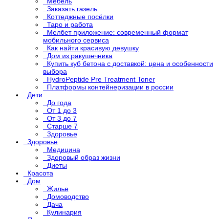
Мебель
Заказать газель
Коттеджные посёлки
Таро и работа
Мелбет приложение: современный формат
мобильного сервиса
Как найти красивую девушку
Дом из ракушечника
Купить куб бетона с доставкой: цена и особенности
выбора
HydroPeptide Pre Treatment Toner
Платформы контейнеризации в россии
Дети
До года
От 1 до 3
От 3 до 7
Старше 7
Здоровье
Здоровье
Медицина
Здоровый образ жизни
Диеты
Красота
Дом
Жилье
Домоводство
Дача
Кулинария