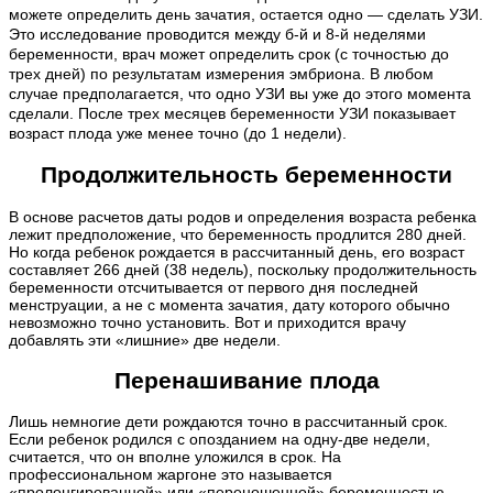
можете определить день зачатия, остается одно — сделать УЗИ.
Это исследование проводится между б-й и 8-й неделями
беременности, врач может определить срок (с точностью до
трех дней) по результатам измерения эмбриона. В любом
случае предполагается, что одно УЗИ вы уже до этого момента
сделали. После трех месяцев беременности УЗИ показывает
возраст плода уже менее точно (до 1 недели).
Продолжительность беременности
В основе расчетов даты родов и определения возраста ребенка
лежит предположение, что беременность продлится 280 дней.
Но когда ребенок рождается в рассчитанный день, его возраст
составляет 266 дней (38 недель), поскольку продолжительность
беременности отсчитывается от первого дня последней
менструации, а не с момента зачатия, дату которого обычно
невозможно точно установить. Вот и приходится врачу
добавлять эти «лишние» две недели.
Перенашивание плода
Лишь немногие дети рождаются точно в рассчитанный срок.
Если ребенок родился с опозданием на одну-две недели,
считается, что он вполне уложился в срок. На
профессиональном жаргоне это называется
«пролонгированной» или «переношенной» беременностью.