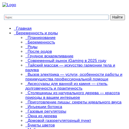
Главная
Беременность и роды
Планирование
Беременность
Роды
После родов
Грудное вскармливание
Современный рынок iGaming в 2025 году
Тайский массаж — искусство гармонии тела и
разума
Вызов электрика — услуги, особенности работы и
преимущества профессиональной помощи
Аксессуары для ванной из камня — стиль,
долговечность и практичность
Столешницы из натурального дерева — красота
природы в вашем интерьере
Приготовление пиццы: секреты идеального вкуса
Инъекции ботокса
Газовые регуляторы
Окна из дерева
Домовой газорегуляторный пункт
Букеты цветов