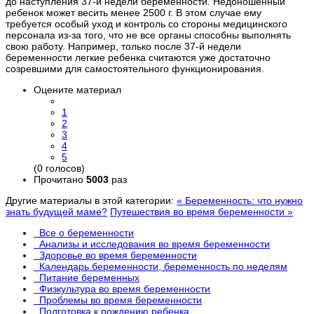
до наступления 37-й недели беременности. Недоношенный
ребенок может весить менее 2500 г. В этом случае ему
требуется особый уход и контроль со стороны медицинского
персонала из-за того, что не все органы способны выполнять
свою работу. Например, только после 37-й недели
беременности легкие ребенка считаются уже достаточно
созревшими для самостоятельного функционирования.
Оцените материал
1
2
3
4
5
(0 голосов)
Прочитано
5003
раз
Другие материалы в этой категории:
« Беременность: что нужно
знать будущей маме?
Путешествия во время беременности »
Все о беременности
Анализы и исследования во время беременности
Здоровье во время беременности
Календарь беременности, беременность по неделям
Питание беременных
Физкультура во время беременности
Проблемы во время беременности
Подготовка к рождению ребенка