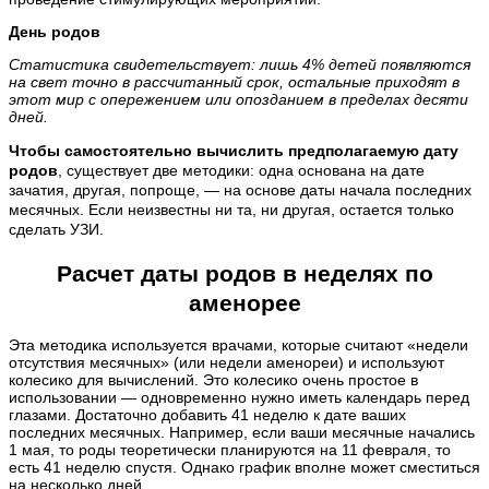
День родов
Статистика свидетельствует: лишь 4% детей появляются
на свет точно в рассчитанный срок, остальные приходят в
этот мир с опережением или опозданием в пределах десяти
дней.
Чтобы самостоятельно вычислить предполагаемую дату
родов
, существует две методики: одна основана на дате
зачатия, другая, попроще, — на основе даты начала последних
месячных. Если неизвестны ни та, ни другая, остается только
сделать УЗИ.
Расчет даты родов в неделях по
аменорее
Эта методика используется врачами, которые считают «недели
отсутствия месячных» (или недели аменореи) и используют
колесико для вычислений. Это колесико очень простое в
использовании — одновременно нужно иметь календарь перед
глазами. Достаточно добавить 41 неделю к дате ваших
последних месячных. Например, если ваши месячные начались
1 мая, то роды теоретически планируются на 11 февраля, то
есть 41 неделю спустя. Однако график вполне может сместиться
на несколько дней.