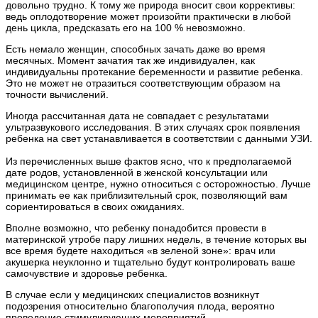
довольно трудно. К тому же природа вносит свои коррективы:
ведь оплодотворение может произойти практически в любой
день цикла, предсказать его на 100 % невозможно.
Есть немало женщин, способных зачать даже во время
месячных. Момент зачатия так же индивидуален, как
индивидуальны протекание беременности и развитие ребенка.
Это не может не отразиться соответствующим образом на
точности вычислений.
Иногда рассчитанная дата не совпадает с результатами
ультразвукового исследования. В этих случаях срок появления
ребенка на свет устанавливается в соответствии с данными УЗИ.
Из перечисленных выше фактов ясно, что к предполагаемой
дате родов, установленной в женской консультации или
медицинском центре, нужно относиться с осторожностью. Лучше
принимать ее как приблизительный срок, позволяющий вам
сориентироваться в своих ожиданиях.
Вполне возможно, что ребенку понадобится провести в
материнской утробе пару лишних недель, в течение которых вы
все время будете находиться «в зеленой зоне»: врач или
акушерка неуклонно и тщательно будут контролировать ваше
самочувствие и здоровье ребенка.
В случае если у медицинских специалистов возникнут
подозрения относительно благополучия плода, вероятно
проведение стимулирующих мероприятий.