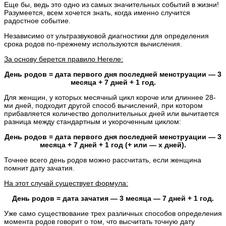
Еще бы, ведь это одно из самых значительных событий в жизни!
Разумеется, всем хочется знать, когда именно случится
радостное событие.
Независимо от ультразвуковой диагностики для определения
срока родов по-прежнему используются вычисления.
За основу берется правило Негеле:
День родов = дата первого дня последней менструации — 3
месяца + 7 дней + 1 год.
Для женщин, у которых месячный цикл короче или длиннее 28-
ми дней, подходит другой способ вычислений, при котором
прибавляется количество дополнительных дней или вычитается
разница между стандартным и укороченным циклом:
День родов = дата первого дня последней менструации — 3
месяца + 7 дней + 1 год (+ или — х дней).
Точнее всего день родов можно рассчитать, если женщина
помнит дату зачатия.
На этот случай существует формула:
День родов = дата зачатия
— 3 месяца
—
7 дней + 1 год.
Уже само существование трех различных способов определения
момента родов говорит о том, что высчитать точную дату