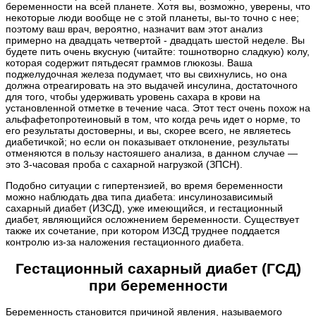
беременности на всей планете. Хотя вы, возможно, уверены, что
некоторые люди вообще не с этой планеты, вы-то точно с нее;
поэтому ваш врач, вероятно, назначит вам этот анализ
примерно на двадцать четвертой - двадцать шестой неделе. Вы
будете пить очень вкусную (читайте: тошнотворно сладкую) колу,
которая содержит пятьдесят граммов глюкозы. Ваша
поджелудочная железа подумает, что вы свихнулись, но она
должна отреагировать на это выдачей инсулина, достаточного
для того, чтобы удерживать уровень сахара в крови на
установленной отметке в течение часа. Этот тест очень похож на
альфафетопротеиновый в том, что когда речь идет о норме, то
его результаты достоверны, и вы, скорее всего, не являетесь
диабетичкой; но если он показывает отклонение, результаты
отменяются в пользу настояшего анализа, в данном случае —
это 3-часовая проба с сахарной нагрузкой (ЗПСН).
Подобно ситуации с гипертензией, во время беременности
можно наблюдать два типа диабета: инсулинозависимый
сахарный диабет (ИЗСД), уже имеющийся, и гестационный
диабет, являющийся осложнением беременности. Существует
также их сочетание, при котором ИЗСД труднее поддается
контролю из-за наложения гестационного диабета.
Гестационный сахарный диабет (ГСД)
при беременности
Беременность становится причиной явления, называемого