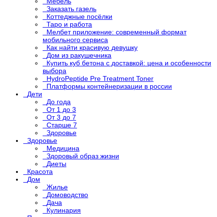
Мебель
Заказать газель
Коттеджные посёлки
Таро и работа
Мелбет приложение: современный формат
мобильного сервиса
Как найти красивую девушку
Дом из ракушечника
Купить куб бетона с доставкой: цена и особенности
выбора
HydroPeptide Pre Treatment Toner
Платформы контейнеризации в россии
Дети
До года
От 1 до 3
От 3 до 7
Старше 7
Здоровье
Здоровье
Медицина
Здоровый образ жизни
Диеты
Красота
Дом
Жилье
Домоводство
Дача
Кулинария