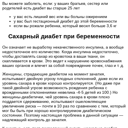
Вы можете заболеть, если: у ваших братьев, сестер или
родителей есть диабет вы старше 25 лет
у вас есть лишний вес или вы больны ожирением
у вас был гестационный диабет до этой беременности
если вы рожали ребенка, который весил больше 3,6 кг
Сахарный диабет при беременности
Он означает не выработку некачественного инсулина, а вообще
недостаточное его количество. Когда инсулина недостаточно,
чтобы доставлять сахар из кровотока в ваши ткани, он
скапливается в крови. Это ведет к нарушению кровоснабжения
ваших органов и влечет за собой повреждение почек, глаз и т. д.
Женщины, страдающие диабетом на момент зачатия,
испытывают двойную угрозу плодных отклонений, даже если их
уровень сахара в крови хорошо контролируется. (Но даже при
такой двойной угрозе возможность рождения ребенка с
врожденными отклонениями невелика -4-5 детей из 100.) Но
женщины-диабетички, чей уровень сахара в крови плохо
поддается сдерживанию, испытывают ошеломляющее
увеличение риска — почти в 10 раз по сравнению с тем, который
мог бы быть при хорошо контролируемом диабетическом
состоянии. Поэтому настоящая проблема в данной ситуации —
надлежащий контроль до зачатия.