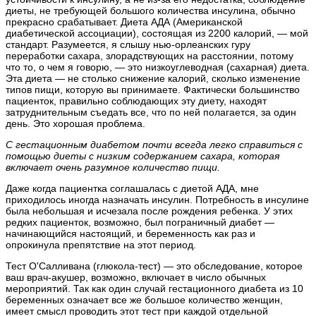
диеты, не требующей большого количества инсулина, обычно
прекрасно срабатывает. Диета АДА (Американской
диабетической ассоциации), состоящая из 2200 калорий, — мой
стандарт. Разумеется, я слышу нью-орлеанских гуру
переработки сахара, злорадствующих на расстоянии, потому
что то, о чем я говорю, — это низкоуглеводная (сахарная) диета.
Эта диета — не столько снижение калорий, сколько изменение
типов пищи, которую вы принимаете. Фактически большинство
пациенток, правильно соблюдающих эту диету, находят
затруднительным съедать все, что по ней полагается, за один
день. Это хорошая проблема.
С гестационным диабетом почти всегда легко справиться с
помощью диеты с низким содержанием сахара, которая
включает очень разумное количество пищи.
Даже когда пациентка соглашалась с диетой АДА, мне
приходилось иногда назначать инсулин. Потребность в инсулине
была небольшая и исчезала после рождения ребенка. У этих
редких пациенток, возможно, был пограничный диабет —
начинающийся настоящий, и беременность как раз и
опрокинула препятствие на этот период.
Тест О'Салливана (глюкола-тест) — это обследование, которое
ваш врач-акушер, возможно, включает в число обычных
мероприятий. Так как один случай гестационного диабета из 10
беременных означает все же большое количество женщин,
имеет смысл проводить этот тест при каждой отдельной