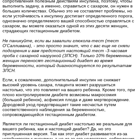
сопротивления полезным действиям инсулина, поэтому, чтобы
выполнить задачу, а именно, справиться с сахаром, он нужен в
больших количествах. Обычно это не составляет проблемы, но
если устойчивость к инсулину достигает определенного порога,
однозначно определяемого вашей способностью справляться с
сахаром, вы можете оказаться одной из этих десяти женщин,
страдающих гестационным диабетом.
Не паникуйте, если вы завалили глюкола-тест (тест
О'Салливана), - это просто значит, что с вас еще не сняли
подозрения и вам предстоит настоящий тест -3-часовая
проба с сахарной нагрузкой (ЗПСН). Только 10% беременных
женщин переносят гестационный диабет во время
беременности, который диагностируется по результатам
ЗПСН.
Если, к сожалению, дополнительный инсулин не снижает
высокий уровень сахара, плацента может разрушиться
настолько, что это повлияет на вашего ребенка. Кроме того, при
плохо контролируемом диабете возможны макросомия
(большой ребенок), асфиксия плода и даже мертворождение.
Дородовой уход предотвращает такие несчастья путем
соответственного наблюдения за беременностью,
сопровождающейся гестационным диабетом.
Является ли гестационный диабет настолько же реальным для
вашего ребенка, как и настоящий диабет? Да, но это
приглушенная версия. Так как этот диабет развивается из-за
устойчивости к инсулину, а не из-за его недостатка, соблюдение