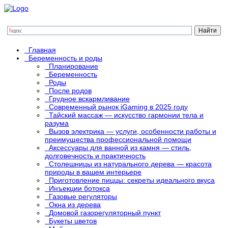
Главная
Беременность и роды
Планирование
Беременность
Роды
После родов
Грудное вскармливание
Современный рынок iGaming в 2025 году
Тайский массаж — искусство гармонии тела и
разума
Вызов электрика — услуги, особенности работы и
преимущества профессиональной помощи
Аксессуары для ванной из камня — стиль,
долговечность и практичность
Столешницы из натурального дерева — красота
природы в вашем интерьере
Приготовление пиццы: секреты идеального вкуса
Инъекции ботокса
Газовые регуляторы
Окна из дерева
Домовой газорегуляторный пункт
Букеты цветов