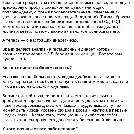
Тем, у кого результаты отклоняются от нормы, проводят полную
трехчасовую пробу с сахарной нагрузкой (натощак,
сопровождаемую тремя последовательными измерениями
уровня сахара после приема сладкой жидкости). Таким образом
выявляют пациенток, действительно страдающих ГСД. ГСД
может давать такие же осложнения, как и обычный диабет, т.е.
крупных детей, поэтому важно активно контролировать его.
А теперь — о настоящих диабетичках.
Врачи делают анализ на гестационный диабет, который
возникает примерно у 3-5 беременных женщин. Вот что вам
нужно знать:
Как он влияет на беременность?
Если женщина, больная этим видом диабета, не лечится, в
матку через кровоток будет поступать слишком много сахара, и
плод вырастет слишком крупным.
Больших детей труднее рожать, и часто в таких случаях
требуется кесарево сечение. Детям, рожденным матерями с
неконтролируемым диабетом, бывает трудно дышать, у них
может быть низкий уровень сахара в крови и желтуха в первые
недели жизни. Кроме того, гестационный диабет способен
вызвать подъем кровяного давления у беременной женщины.
У кого возникает это заболевание?