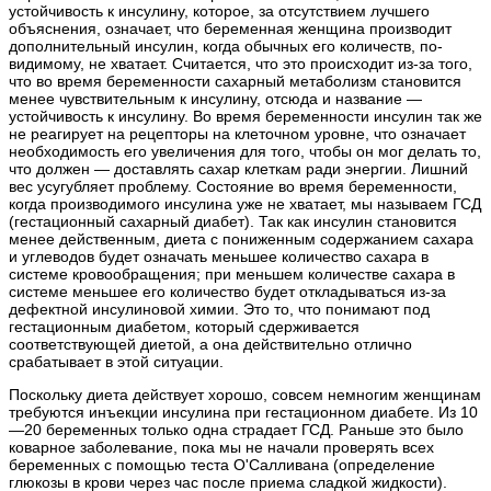
устойчивость к инсулину, которое, за отсутствием лучшего
объяснения, означает, что беременная женщина производит
дополнительный инсулин, когда обычных его количеств, по-
видимому, не хватает. Считается, что это происходит из-за того,
что во время беременности сахарный метаболизм становится
менее чувствительным к инсулину, отсюда и название —
устойчивость к инсулину. Во время беременности инсулин так же
не реагирует на рецепторы на клеточном уровне, что означает
необходимость его увеличения для того, чтобы он мог делать то,
что должен — доставлять сахар клеткам ради энергии. Лишний
вес усугубляет проблему. Состояние во время беременности,
когда производимого инсулина уже не хватает, мы называем ГСД
(гестационный сахарный диабет). Так как инсулин становится
менее действенным, диета с пониженным содержанием сахара
и углеводов будет означать меньшее количество сахара в
системе кровообращения; при меньшем количестве сахара в
системе меньшее его количество будет откладываться из-за
дефектной инсулиновой химии. Это то, что понимают под
гестационным диабетом, который сдерживается
соответствующей диетой, а она действительно отлично
срабатывает в этой ситуации.
Поскольку диета действует хорошо, совсем немногим женщинам
требуются инъекции инсулина при гестационном диабете. Из 10
—20 беременных только одна страдает ГСД. Раньше это было
коварное заболевание, пока мы не начали проверять всех
беременных с помощью теста О'Салливана (определение
глюкозы в крови через час после приема сладкой жидкости).