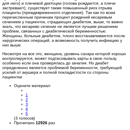
для него) и плечевой диктоции (голова рождается, а плечи
застревают), существует также повышенный риск отрыва
плаценты (преждевременного отделения). Так как по всем
перечисленным причинам процент рождений кесаревым
сечением у пациенток, страдающих диабетом, выше, то важно
знать, что кесарево сечение не является лучшим решением
проблем, связанных с диабетической беременностью.
Женщины, больные диабетом, плохо восстанавливаются после
хирургических операций, а возможность получить инфекцию у
них выше.
Несмотря на все это, женщина, уровень сахара которой хорошо
контролируется, может подтасовывать карты в свою пользу,
особенно если она проверялась до зачатия. Но диабет
определенно является проблемой беременности, требующей
усилий от акушера и полной покладистости со стороны
пациентки.
Оцените материал
1
2
3
4
5
(3 голосов)
Прочитано
12926
раз