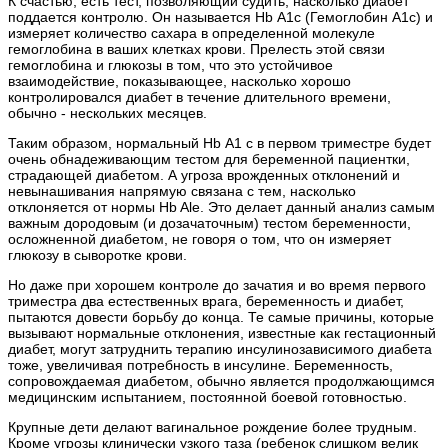
К счастью, есть тест, позволяющий судить, насколько диабет
поддается контролю. Он называется Hb А1с (Гемоглобин А1с) и
измеряет количество сахара в определенной молекуле
гемоглобина в ваших клетках крови. Прелесть этой связи
гемоглобина и глюкозы в том, что это устойчивое
взаимодействие, показывающее, насколько хорошо
контролировался диабет в течение длительного времени,
обычно - нескольких месяцев.
Таким образом, нормальный Hb А1 с в первом триместре будет
очень обнадеживающим тестом для беременной пациентки,
страдающей диабетом. А угроза врожденных отклонений и
невынашивания напрямую связана с тем, насколько
отклоняется от нормы Hb Ale. Это делает данный анализ самым
важным дородовым (и дозачаточным) тестом беременности,
осложненной диабетом, не говоря о том, что он измеряет
глюкозу в сыворотке крови.
Но даже при хорошем контроле до зачатия и во время первого
триместра два естественных врага, беременность и диабет,
пытаются довести борьбу до конца. Те самые причины, которые
вызывают нормальные отклонения, известные как гестационный
диабет, могут затруднить терапию инсулинозависимого диабета
тоже, увеличивая потребность в инсулине. Беременность,
сопровождаемая диабетом, обычно является продолжающимся
медицинским испытанием, постоянной боевой готовностью.
Крупные дети делают вагинальное рождение более трудным.
Кроме угрозы клинически узкого таза (ребенок слишком велик