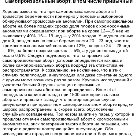
Самопроизвольный аборт, в том числе привычный
Хорошо известно, что при самопроизвольном аборте в I
триместре беременности примерно у половины эмбрионов
обнаруживают хромосомные аномалии. При самопроизвольном
аборте на более поздних сроках доля плодов с хромосомными
аномалиями сокращается: при аборте на сроке 12—15 нед их
выявляют у 40%, 16— 19 нед — у 20% плодов. У недоношенных
детей, рожденных на сроке беременности 20—23 нед, частота
хромосомных аномалий составляет 12%, на сроке 24— 28 нед
— 8%, на более поздних сроках — 5%, а у доношенных детей —
около 0,5%. Следует подчеркнуть, что на привычный
самопроизвольный аборт (который определяется как два и
более самопроизвольных аборта подряд) эта статистика не
распространяется. К сожалению, не исключено, что в этих
случаях полиплоидия, анеуплоидия или даже сочетание одного
с другим могут возникать раз за разом. Крупных исследований с
участием большой группы женщин с привычным
самопроизвольным абортом не проводилось. Boue et al.
определили кариотип плода при 1500 самопроизвольных
абортах и пришли к выводу, что повторяющиеся случаи
анеуплоидии при привычном самопроизвольном аборте вряд ли
широко распространены и, скорее всего, обусловлены
случайным совпадением. При новом зачатии у пары, у которой в
прошлом отмечен самопроизвольный аборт с хромосомными
аномалиями, риск повторения такого аборта не повышен, что
говорит о редкости повторяющейся анеуплоидии. Оба
исследования страдают погрешностями при отборе материала,