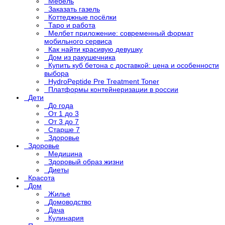
Мебель
Заказать газель
Коттеджные посёлки
Таро и работа
Мелбет приложение: современный формат
мобильного сервиса
Как найти красивую девушку
Дом из ракушечника
Купить куб бетона с доставкой: цена и особенности
выбора
HydroPeptide Pre Treatment Toner
Платформы контейнеризации в россии
Дети
До года
От 1 до 3
От 3 до 7
Старше 7
Здоровье
Здоровье
Медицина
Здоровый образ жизни
Диеты
Красота
Дом
Жилье
Домоводство
Дача
Кулинария