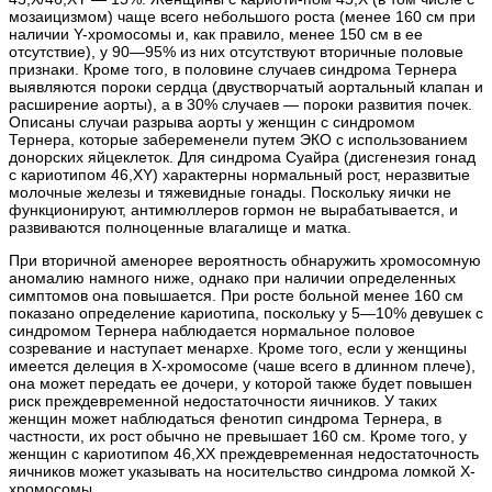
мозаицизмом) чаще всего небольшого роста (менее 160 см при
наличии Y-хромосомы и, как правило, менее 150 см в ее
отсутствие), у 90—95% из них отсутствуют вторичные половые
признаки. Кроме того, в половине случаев синдрома Тернера
выявляются пороки сердца (двустворчатый аортальный клапан и
расширение аорты), а в 30% случаев — пороки развития почек.
Описаны случаи разрыва аорты у женщин с синдромом
Тернера, которые забеременели путем ЭКО с использованием
донорских яйцеклеток. Для синдрома Суайра (дисгенезия гонад
с кариотипом 46,XY) характерны нормальный рост, неразвитые
молочные железы и тяжевидные гонады. Поскольку яички не
функционируют, антимюллеров гормон не вырабатывается, и
развиваются полноценные влагалище и матка.
При вторичной аменорее вероятность обнаружить хромосомную
аномалию намного ниже, однако при наличии определенных
симптомов она повышается. При росте больной менее 160 см
показано определение кариотипа, поскольку у 5—10% девушек с
синдромом Тернера наблюдается нормальное половое
созревание и наступает менархе. Кроме того, если у женщины
имеется делеция в Х-хромосоме (чаше всего в длинном плече),
она может передать ее дочери, у которой также будет повышен
риск преждевременной недостаточности яичников. У таких
женщин может наблюдаться фенотип синдрома Тернера, в
частности, их рост обычно не превышает 160 см. Кроме того, у
женщин с кариотипом 46,XX преждевременная недостаточность
яичников может указывать на носительство синдрома ломкой Х-
хромосомы.