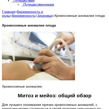
Путешествия
Путешествинникам
Главная
»
Беременность и
роды
»
Беременность
»
Здоровье
»
Хромосомные аномалии плода
Хромосомные аномалии плода
Хромосомные аномалии.
Митоз и мейоз: общий обзор
Для лучшего понимания причин хромосомных аномалий, с
которыми может столкнуться в своей практике специалист по