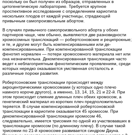
поскольку он был получен из образцов, отправленных в
цитогенетическую лабораторию. Требуется крупное
проспективное исследование с определением кариотипа
нескольких плодов от каждой участницы, страдающей
привычным самопроизвольным абортом.
В случаях привычного самопроизвольного аборта у обоих
партнеров чаще, чем обычно, выявляются две разновидности
хромосомных транслокаций — робертсоновские и реципрокные;
и те, и другие могут быть компенсированными или де-
компенсированными. При компенсированной транслокации
фенотип нормален — потери хромосомного материала нет или
она незначительна. Декомпенсированная транслокация часто
ведет к неблагоприятным фенотипическим проявлениям, среди
которых нередко оказываются умственная отсталость и
различные пороки развития.
Робертсоновские транслокации происходят между
акроцентрическими хромосомами (у которых одно плечо
намного короче другого), а именно, 13, 14, 15, 21 и 22-й. При
этом происходит слияние длинных плеч обеих хромосом, а
генетический материал из коротких плеч предположительно
теряется. В случае компенсированной робертсоновской
транслокации в кариотипе оказывается 45 хромосом. При
декомпенсированной транслокации хромосом 46,
следовательно, имеется трисомия по одной из участвовавших в
транслокации хромосом (по длинному плечу). В случае такой
трисомии по 21-й хромосоме развивается синдром Дауна.