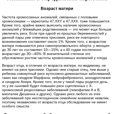
Возраст матери
Частота хромосомных аномалий, связанных с половыми
хромосомами — кариотипы 47,XXY и 47,XXX, тоже повышается.
Кроме того, крайне важно выяснить наличие хромосомных
аномалий у ближайших родственников — это может еще больше
увеличить риск. Если при одной из прошлых беременностей у
данной пары уже отмечена трисомия, риск ее повторного
возникновения составляет около 1%. Кроме того, с возрастом
матери повышается риск самопроизвольного аборта: у женщин
до 30 лет он составляет 10—15%, а к 40 годам постепенно
возрастает до 30—40%. В значительной степени это
обусловлено ростом частоты хромосомных аномалий у плода.
Возраст отца, в отличие от возраста матери, по-видимому, не
влияет на риск трисомии. Однако чем старше отец, тем выше у
ребенка совокупный риск аутосомно-доминантных заболеваний,
таких как синдром Марфана, нейрофиброматоз, ахондроплазия
и синдром Апера. Кроме того, если у такой пары родится дочь,
то у ее сыновей будет повышен риск сцепленных с Х-
хромосомой рецессивных заболеваний (гемофилии А и В,
миопатии Дюшенна и других). Однако риск любого из этих
заболеваний при неотягощенном семейном анамнезе невелик,
поэтому независимо от возраста отца обследование не имеет
особого смысла.