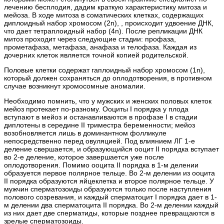
лечению бесплодия, дадим краткую характеристику митоза и
мейоза. В ходе митоза в соматических клетках, содержащих
диплоидный набор хромосом (2n), , происходит удвоение ДНК,
что дает тетраплоидный набор (4n). После репликации ДНК
митоз проходит через следующие стадии: профаза,
прометафаза, метафаза, анафаза и телофаза. Каждая из
дочерних клеток является точной копией родительской.
Половые клетки содержат гаплоидный набор хромосом (1n),
который должен сохраняться до оплодотворения, в противном
случае возникнут хромосомные аномалии.
Необходимо помнить, что у мужских и женских половых клеток
мейоз протекает по-разному. Ооциты I порядка у плода
вступают в мейоз и останавливаются в профазе I в стадии
диплотены в середине II триместра беременности; мейоз
возобновляется лишь в доминантном фолликуле
непосредственно перед овуляцией. Под влиянием ЛГ 1-е
деление свершается, и образующийся ооцит II порядка вступает
во 2-е деление, которое завершается уже после
оплодотворения. Помимо ооцита II порядка в 1-м делении
образуется первое полярное тельце. Во 2-м делении из ооцита
II порядка образуются яйцеклетка и второе полярное тельце. У
мужчин сперматозоиды образуются только после наступления
полового созревания, и каждый сперматоцит I порядка дает в 1-
м делении два сперматоцита II порядка. Во 2-м делении каждый
из них дает две сперматиды, которые позднее превращаются в
зрелые сперматозоиды.