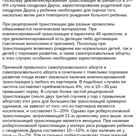
Поскольку декомпенсированная транслокация встречается в 3—
4% случаев синдрома Дауна, кариотипирование родителей при
синдроме Дауна у ребенка необходимо для оценки того,
насколько велик риск повторного рождения больного ребенка.
При реципрокной транслокации две разные хромосомы
обмениваются генетическим материалом. При
компенсированной транслокации в кариотипе 46 хромосом, а
при декомпенсированной есть делеции либо дупликации
(частичные моносомии и трисомии). Поскольку при
транслокациях возможно рождение как нормальных детей, так и
детей с пороками развития, а также самопроизвольные аборты,
в этих случаях особенно необходимо кариотипирование.
Причиной привычного самопроизвольного аборта и
самопроизвольного аборта в сочетании с тяжелыми пороками
развития плода может оказаться наличие компенсированной
транслокации у любого из партнеров. В подобных случаях ее
частота составляет приблизительно 4%, что в 10—30 раз
превышает норму. В случае более частой реципрокной
транслокации (около двух третей случаев у пар с привычным
абортом) этот риск для большинства транслокаций примерно
одинаков, не зависит от того, кто из партнеров является
носителем, и составляет 5—20%. Однако при робертсоновской
транслокации, затрагивающей 21-ю хромосому, риск выше, если
носительницей транслокации является женщина. При наличии
робертсоновской транслокации у матери риск рождения ребенка
с синдромом Дауна составляет 10—15%, а при наличии ее у
отца — 0—2%. Для остальных робертсоновских транслокаций