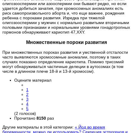
олигозооспермии или азооспермии они бывают редко, но если
удается добиться зачатия, при хромосомных аномалиях есть
риск самопроизвольного аборта и, что еще важнее, рождения
ребенка с пороками развития. Изредка при тяжелой
олигозооспермии у мужчин с нормально развитыми вторичными
половыми признаками и нормальными уровнями гонадотропных
гормонов обнаруживают кариотип 47,XXY.
Множественные пороки развития
При множественных пороках развития и умственной отсталости
часто выявляются хромосомные аномалии, поэтому в таких
случаях показано определение кариотипа. Помимо трисомий
могут обнаруживаться частичные делеции в аутосомах (в том
числе в длинном плече 18-й и 13-й хромосом).
Оцените материал
1
2
3
4
5
(2 голосов)
Прочитано
8150
раз
Другие материалы в этой категории:
« Йод во время
беременности, можно ли использовать?
Секреция эстрогенов и