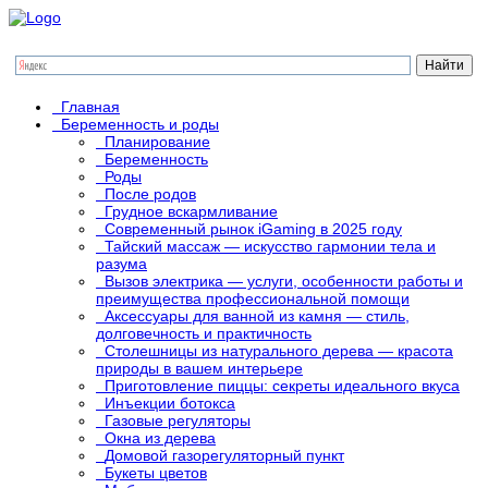
Главная
Беременность и роды
Планирование
Беременность
Роды
После родов
Грудное вскармливание
Современный рынок iGaming в 2025 году
Тайский массаж — искусство гармонии тела и
разума
Вызов электрика — услуги, особенности работы и
преимущества профессиональной помощи
Аксессуары для ванной из камня — стиль,
долговечность и практичность
Столешницы из натурального дерева — красота
природы в вашем интерьере
Приготовление пиццы: секреты идеального вкуса
Инъекции ботокса
Газовые регуляторы
Окна из дерева
Домовой газорегуляторный пункт
Букеты цветов