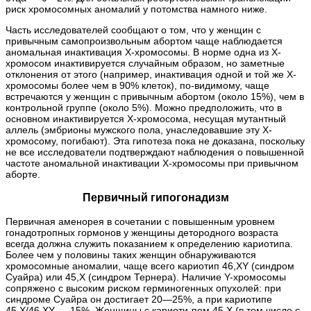
риск хромосомных аномалий у потомства намного ниже.
Часть исследователей сообщают о том, что у женщин с
привычным самопроизвольным абортом чаще наблюдается
аномальная инактивация Х-хромосомы. В норме одна из Х-
хромосом инактивируется случайным образом, но заметные
отклонения от этого (например, инактивация одной и той же Х-
хромосомы более чем в 90% клеток), по-видимому, чаще
встречаются у женщин с привычным абортом (около 15%), чем в
контрольной группе (около 5%). Можно предположить, что в
основном инактивируется Х-хромосома, несущая мутантный
аллель (эмбрионы мужского пола, унаследовавшие эту Х-
хромосому, погибают). Эта гипотеза пока не доказана, поскольку
не все исследователи подтверждают наблюдения о повышенной
частоте аномальной инактивации Х-хромосомы при привычном
аборте.
Первичный гипогонадизм
Первичная аменорея в сочетании с повышенным уровнем
гонадотропных гормонов у женщины детородного возраста
всегда должна служить показанием к определению кариотипа.
Более чем у половины таких женщин обнаруживаются
хромосомные аномалии, чаще всего кариотип 46,XY (синдром
Суайра) или 45,X (синдром Тернера). Наличие Y-хромосомы
сопряжено с высоким риском герминогенных опухолей: при
синдроме Суайра он достигает 20—25%, а при кариотипе
45,X/46,XY — 15%. Женщины с кариоти-пом 45,X (в том числе с