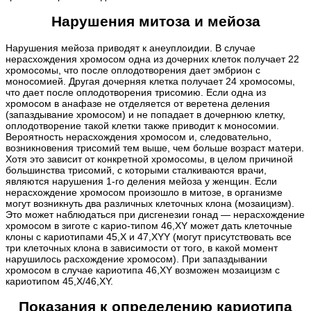
Нарушения митоза и мейоза
Нарушения мейоза приводят к анеуплоидии. В случае
нерасхождения хромосом одна из дочерних клеток получает 22
хромосомы, что после оплодотворения дает эмбрион с
моносомией. Другая дочерняя клетка получает 24 хромосомы,
что дает после оплодотворения трисомию. Если одна из
хромосом в анафазе не отделяется от веретена деления
(запаздывание хромосом) и не попадает в дочернюю клетку,
оплодотворение такой клетки также приводит к моносомии.
Вероятность нерасхождения хромосом и, следовательно,
возникновения трисомий тем выше, чем больше возраст матери.
Хотя это зависит от конкретной хромосомы, в целом причиной
большинства трисомий, с которыми сталкиваются врачи,
являются нарушения 1-го деления мейоза у женщин. Если
нерасхождение хромосом произошло в митозе, в организме
могут возникнуть два различных клеточных клона (мозаицизм).
Это может наблюдаться при дисгенезии гонад — нерасхождение
хромосом в зиготе с карио-типом 46,XY может дать клеточные
клоны с кариотипами 45,X и 47,XYY (могут присутствовать все
три клеточных клона в зависимости от того, в какой момент
нарушилось расхождение хромосом). При запаздывании
хромосом в случае кариотипа 46,XY возможен мозаицизм с
кариотипом 45,X/46,XY.
Показания к определению кариотипа