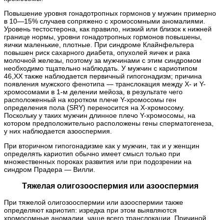
Повышение уровня гонадотропных гормонов у мужчин примерно
в 10—15% случаев сопряжено с хромосомными аномалиями.
Уровень тестостерона, как правило, низкий или близок к нижней
границе нормы, уровни гонадотропных гормонов повышены,
яички маленькие, плотные. При синдроме Клайнфельтера
повышен риск сахарного диабета, опухолей яичек и рака
молочной железы, поэтому за мужчинами с этим синдромом
необходимо тщательно наблюдать. У мужчин с кариотипом
46,XX также наблюдается первичный гипогонадизм; причина
появления мужского фенотипа — транслокация между Х- и Y-
хромосомами в 1-м делении мейоза, в результате чего
расположенный на коротком плече Y-хромосомы ген
определения пола (SRY) переносится на Х-хромосому.
Поскольку у таких мужчин длинное плечо Y-хромосомы, на
котором предположительно расположены гены сперматогенеза,
у них наблюдается азооспермия.
При вторичном гипогонадизме как у мужчин, так и у женщин
определять кариотип обычно имеет смысл только при
множественных пороках развития или при подозрении на
синдром Прадера — Вилли.
Тяжелая олигозооспермия или азооспермия
При тяжелой олигозооспермии или азооспермии также
определяют кариотип: изредка при этом выявляются
хромосомные аномалии, чаще всего транслокации. Причиной