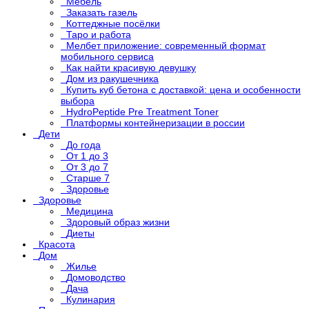
Мебель
Заказать газель
Коттеджные посёлки
Таро и работа
Мелбет приложение: современный формат
мобильного сервиса
Как найти красивую девушку
Дом из ракушечника
Купить куб бетона с доставкой: цена и особенности
выбора
HydroPeptide Pre Treatment Toner
Платформы контейнеризации в россии
Дети
До года
От 1 до 3
От 3 до 7
Старше 7
Здоровье
Здоровье
Медицина
Здоровый образ жизни
Диеты
Красота
Дом
Жилье
Домоводство
Дача
Кулинария