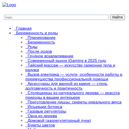
Главная
Беременность и роды
Планирование
Беременность
Роды
После родов
Грудное вскармливание
Современный рынок iGaming в 2025 году
Тайский массаж — искусство гармонии тела и
разума
Вызов электрика — услуги, особенности работы и
преимущества профессиональной помощи
Аксессуары для ванной из камня — стиль,
долговечность и практичность
Столешницы из натурального дерева — красота
природы в вашем интерьере
Приготовление пиццы: секреты идеального вкуса
Инъекции ботокса
Газовые регуляторы
Окна из дерева
Домовой газорегуляторный пункт
Букеты цветов