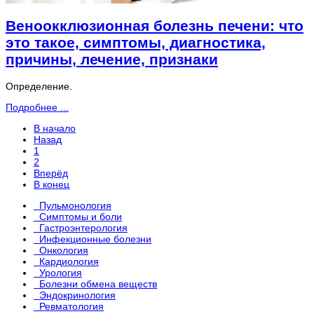
Веноокклюзионная болезнь печени: что
это такое, симптомы, диагностика,
причины, лечение, признаки
Определение.
Подробнее ...
В начало
Назад
1
2
Вперёд
В конец
Пульмонология
Симптомы и боли
Гастроэнтерология
Инфекционные болезни
Онкология
Кардиология
Урология
Болезни обмена веществ
Эндокринология
Ревматология