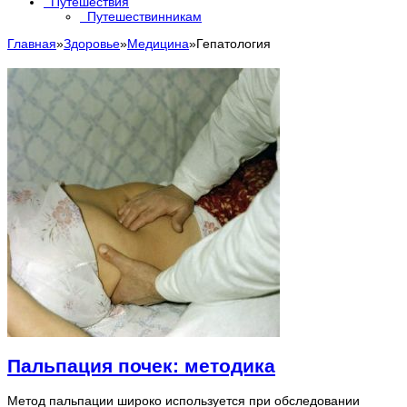
Путешествия
Путешествинникам
Главная
»
Здоровье
»
Медицина
»
Гепатология
Пальпация почек: методика
Метод пальпации широко используется при обследовании