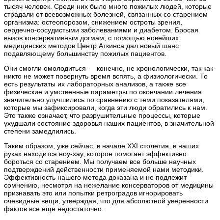
тысяч человек. Среди них было много пожилых людей, которые
страдали от всевозможных болезней, связанных со старением
организма: остеопорозом, снижением остроты зрения,
сердечно-сосудистыми заболеваниями и диабетом. Бросая
вызов консервативным догмам, с помощью новейших
медицинских методов Центр Аткинса дал новый шанс
подавляющему большинству пожилых пациентов.
Они смогли омолодиться — конечно, не хронологически, так как
никто не может повернуть время вспять, а физиологически. То
есть результаты их лабораторных анализов, а также все
физические и умственные параметры по окончании лечения
значительно улучшились по сравнению с теми показателями,
которые мы зафиксировали, когда эти люди обратились к нам.
Это также означает, что разрушительные процессы, которые
ухудшали состояние здоровья наших пациентов, в значительной
степени замедлились.
Таким образом, уже сейчас, в начале XXI столетия, в наших
руках находится ноу-хау, которое помогает эффективно
бороться со старением. Мы получаем все больше научных
подтверждений действенности применяемой нами методики.
Эффективность нашего метода доказана и не подлежит
сомнению, несмотря на нежелание консерваторов от медицины
признавать это или попытки ретроградов игнорировать
очевидные вещи, утверждая, что для абсолютной уверенности
фактов все еще недостаточно.