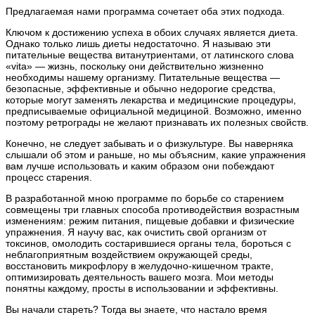
Предлагаемая нами программа сочетает оба этих подхода.
Ключом к достижению успеха в обоих случаях является диета.
Однако только лишь диеты недостаточно. Я называю эти
питательные вещества витанутриентами, от латинского слова
«vita» — жизнь, поскольку они действительно жизненно
необходимы нашему организму. Питательные вещества —
безопасные, эффективные и обычно недорогие средства,
которые могут заменять лекарства и медицинские процедуры,
предписываемые официальной медициной. Возможно, именно
поэтому ретрограды не желают признавать их полезных свойств.
Конечно, не следует забывать и о физкультуре. Вы наверняка
слышали об этом и раньше, но мы объясним, какие упражнения
вам лучше использовать и каким образом они побеждают
процесс старения.
В разработанной мною программе по борьбе со старением
совмещены три главных способа противодействия возрастным
изменениям: режим питания, пищевые добавки и физические
упражнения. Я научу вас, как очистить свой организм от
токсинов, омолодить состарившиеся органы тела, бороться с
неблагоприятным воздействием окружающей среды,
восстановить микрофлору в желудочно-кишечном тракте,
оптимизировать деятельность вашего мозга. Мои методы
понятны каждому, просты в использовании и эффективны.
Вы начали стареть? Тогда вы знаете, что настало время