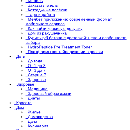
Мебель
Заказать газель
Коттеджные посёлки
Таро и работа
Мелбет приложение: современный формат
мобильного сервиса
Как найти красивую девушку
Дом из ракушечника
Купить куб бетона с доставкой: цена и особенности
выбора
HydroPeptide Pre Treatment Toner
Платформы контейнеризации в россии
Дети
До года
От 1 до 3
От 3 до 7
Старше 7
Здоровье
Здоровье
Медицина
Здоровый образ жизни
Диеты
Красота
Дом
Жилье
Домоводство
Дача
Кулинария