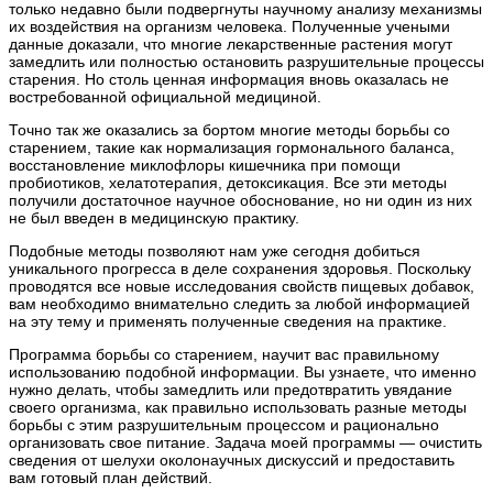
только недавно были подвергнуты научному анализу механизмы
их воздействия на организм человека. Полученные учеными
данные доказали, что многие лекарственные растения могут
замедлить или полностью остановить разрушительные процессы
старения. Но столь ценная информация вновь оказалась не
востребованной официальной медициной.
Точно так же оказались за бортом многие методы борьбы со
старением, такие как нормализация гормонального баланса,
восстановление миклофлоры кишечника при помощи
пробиотиков, хелатотерапия, детоксикация. Все эти методы
получили достаточное научное обоснование, но ни один из них
не был введен в медицинскую практику.
Подобные методы позволяют нам уже сегодня добиться
уникального прогресса в деле сохранения здоровья. Поскольку
проводятся все новые исследования свойств пищевых добавок,
вам необходимо внимательно следить за любой информацией
на эту тему и применять полученные сведения на практике.
Программа борьбы со старением, научит вас правильному
использованию подобной информации. Вы узнаете, что именно
нужно делать, чтобы замедлить или предотвратить увядание
своего организма, как правильно использовать разные методы
борьбы с этим разрушительным процессом и рационально
организовать свое питание. Задача моей программы — очистить
сведения от шелухи околонаучных дискуссий и предоставить
вам готовый план действий.