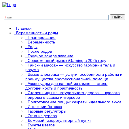
Главная
Беременность и роды
Планирование
Беременность
Роды
После родов
Грудное вскармливание
Современный рынок iGaming в 2025 году
Тайский массаж — искусство гармонии тела и
разума
Вызов электрика — услуги, особенности работы и
преимущества профессиональной помощи
Аксессуары для ванной из камня — стиль,
долговечность и практичность
Столешницы из натурального дерева — красота
природы в вашем интерьере
Приготовление пиццы: секреты идеального вкуса
Инъекции ботокса
Газовые регуляторы
Окна из дерева
Домовой газорегуляторный пункт
Букеты цветов