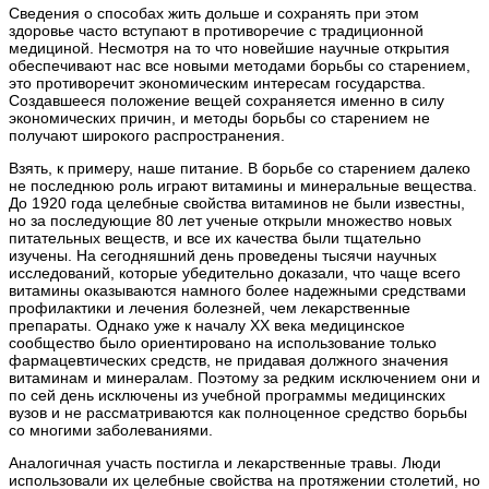
Сведения о способах жить дольше и сохранять при этом
здоровье часто вступают в противоречие с традиционной
медициной. Несмотря на то что новейшие научные открытия
обеспечивают нас все новыми методами борьбы со старением,
это противоречит экономическим интересам государства.
Создавшееся положение вещей сохраняется именно в силу
экономических причин, и методы борьбы со старением не
получают широкого распространения.
Взять, к примеру, наше питание. В борьбе со старением далеко
не последнюю роль играют витамины и минеральные вещества.
До 1920 года целебные свойства витаминов не были известны,
но за последующие 80 лет ученые открыли множество новых
питательных веществ, и все их качества были тщательно
изучены. На сегодняшний день проведены тысячи научных
исследований, которые убедительно доказали, что чаще всего
витамины оказываются намного более надежными средствами
профилактики и лечения болезней, чем лекарственные
препараты. Однако уже к началу XX века медицинское
сообщество было ориентировано на использование только
фармацевтических средств, не придавая должного значения
витаминам и минералам. Поэтому за редким исключением они и
по сей день исключены из учебной программы медицинских
вузов и не рассматриваются как полноценное средство борьбы
со многими заболеваниями.
Аналогичная участь постигла и лекарственные травы. Люди
использовали их целебные свойства на протяжении столетий, но