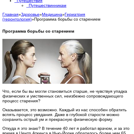
Путешествия
Путешествинникам
Главная
»
Здоровье
»
Медицина
»
Гериатрия
(геронтология)
»
Программа борьбы со старением
Программа борьбы со старением
Что, если бы вы могли становиться старше, не чувствуя упадка
физических и умственных сил, неизбежно сопровождающего
процесс старения?
Оказывается, это возможно. Каждый из нас способен обратить
вспять процесс увядания. Даже в глубокой старости можно
сохранить острый ум и прекрасную физическую форму.
Откуда я это знаю? В течение 40 лет я работал врачом, и за это
время в Центр Аткинса в Нью-Йорке обратилось более чем 65