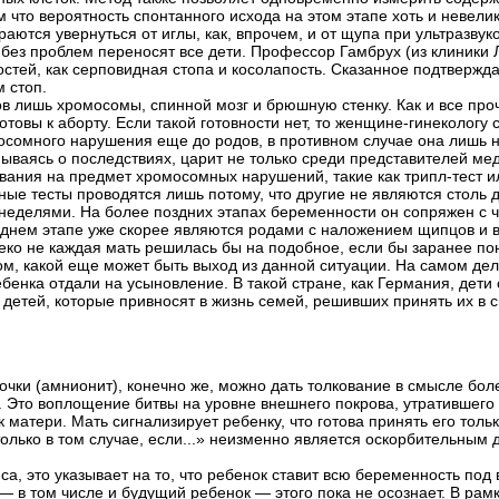
 что вероятность спонтанного исхода на этом этапе хоть и невели
тараются увернуться от иглы, как, впрочем, и от щупа при ультразву
 без проблем переносят все дети. Профессор Гамбрух (из клиники 
стей, как серповидная стопа и косолапость. Сказанное подтвержд
 стоп.
в лишь хромосомы, спинной мозг и брюшную стенку. Как и все про
отовы к аборту. Если такой готовности нет, то женщине-гинекологу
мосомного нарушения еще до родов, в противном случае она лишь 
умываясь о последствиях, царит не только среди представителей м
ования на предмет хромосомных нарушений, такие как трипл-тест 
е тесты проводятся лишь потому, что другие не являются столь 
 неделями. На более поздних этапах беременности он сопряжен с
озднем этапе уже скорее являются родами с наложением щипцов и 
о не каждая мать решилась бы на подобное, если бы заранее пони
ом, какой еще может быть выход из данной ситуации. На самом дел
бенка отдали на усыновление. В такой стране, как Германия, дети
детей, которые привносят в жизнь семей, решивших принять их в 
ки (амнионит), конечно же, можно дать толкование в смысле болез
. Это воплощение битвы на уровне внешнего покрова, утратившего
 матери. Мать сигнализирует ребенку, что готова принять его тол
олько в том случае, если...» неизменно является оскорбительным 
а, это указывает на то, что ребенок ставит всю беременность под
— в том числе и будущий ребенок — этого пока не осознает. В рам