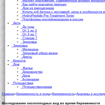
Мелбет приложение: современный формат мобильно
Как найти красивую девушку
Дом из ракушечника
Купить куб бетона с доставкой: цена и особенности 
HydroPeptide Pre Treatment Toner
Платформы контейнеризации в россии
Дети
До года
От 1 до 3
От 3 до 7
Старше 7
Здоровье
Здоровье
Медицина
Здоровый образ жизни
Диеты
Красота
Дом
Жилье
Домоводство
Дача
Кулинария
Путешествия
Путешествинникам
Главная
»
Беременность и роды
»
Беременность
»
Анализы и исслед
Исследование околоплодных вод во время беременности