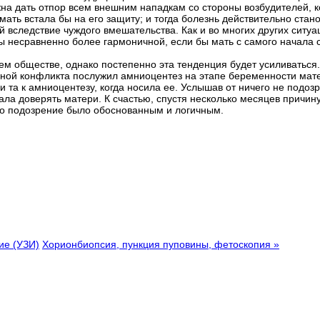
на дать отпор всем внешним нападкам со стороны возбудителей, к
мать встала бы на его защиту; и тогда болезнь действительно ста
 вследствие чуждого вмешательства. Как и во многих других ситуа
бы несравненно более гармоничной, если бы мать с самого начала 
м обществе, однако постепенно эта тенденция будет усиливаться.
ной конфликта послужил амниоцентез на этапе беременности матер
и та к амниоцентезу, когда носила ее. Услышав от ничего не подо
ла доверять матери. К счастью, спустя несколько месяцев причину
то подозрение было обоснованным и логичным.
ие (УЗИ)
Хорионбиопсия, пункция пуповины, фетоскопия »