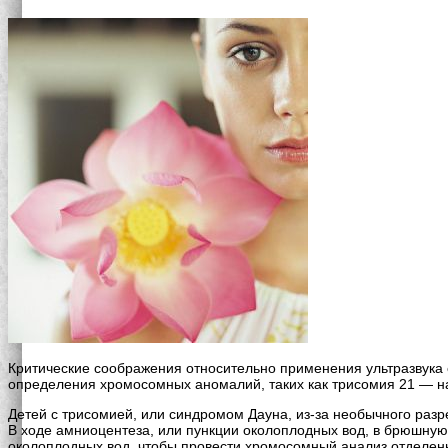
Критические соображения относительно применения ультразвука
определения хромосомных аномалий, таких как трисомия 21 — наи
Детей с трисомией, или синдромом Дауна, из-за необычного раз
В ходе амниоцентеза, или пункции околоплодных вод, в брюшную 
околоплодных вод, чтобы провести хромосомный анализ отделен