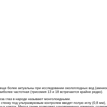
 еще более актуальны при исследовании околоплодных вод (амнио
более частотная (трисомия 13 и 18 встречается крайне редко).
реза глаз в народе называют монголоидными.
стенку под ультразвуковым контролем вводят полую иглу (0,8 мм)
ных клеток. Метод также позволяет одновременно измерить содерж