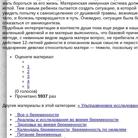
мать бороться за его жизнь. Материнская иммунная система долж
иглой. Тем самым ребенок пытается создать ситуацию, в которой 
увидеть попытку к самоисцелению от душевной травмы, возникшей
тело, и болезнь превращается в путь. Очевидно, ситуация была 
отказаться от амниоцентеза.
Подобные интерпретации в контексте души пока еще редки в наше
маленькой девочкой и ее матерью выяснилось, что базовой причи
методе, с невинным видом задала матери вопрос, не прибегала л
действия 12-летней давности в описанном выше смысле и переста
подозрение девочки относительно матери — тяжело, поскольку э
Оцените материал
1
2
3
4
5
(0 голосов)
Прочитано
5937
раз
Другие материалы в этой категории:
« Ультразвуковое исследован
Все о беременности
Анализы и исследования во время беременности
Здоровье во время беременности
Календарь беременности, беременность по неделям
Питание беременных