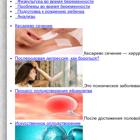
Физкультура во время беременности
Проблемы во время беременности
Подготовка к рождению ребенка
Анализы
Кесарево сечение
Кесарево сечение — хирург
Послеродовая депрессия, как бороться?
Это психическое заболева
Процесс оплодотворения яйцеклетки
После достижения половой
Искусственное оплодотворение