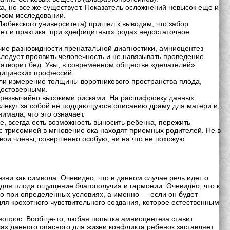
ка, но все же существует. Показатель осложнений невысок еще и
ковом исследовании.
Любекского университета) пришел к выводам, что забор
ает и практика: при «дефицитных» родах недостаточное
чие разновидности пренатальной диагностики, амниоцентез
 следует проявить человечность и не навязывать проведение
натворит бед. Увы, в современном обществе «делателей»
едицинских профессий.
или измерение толщины воротникового пространства плода,
достоверными.
 чрезвычайно высокими рисками. На расшифровку данных
влекут за собой не поддающуюся описанию драму для матери и,
мала, что это означает.
е, всегда есть возможность выносить ребенка, пережить
 с трисомией в мгновение ока находят приемных родителей. Не в
свои члены, совершенно особую, ни на что не похожую
ни как символа. Очевидно, что в данном случае речь идет о
 для плода ощущение благополучия и гармонии. Очевидно, что к
ько при определенных условиях, а именно — если он будет
для крохотного чувствительного создания, которое естественным
 вопрос. Вообще-то, любая попытка амниоцентеза ставит
ках данного опасного для жизни конфликта ребенок заставляет