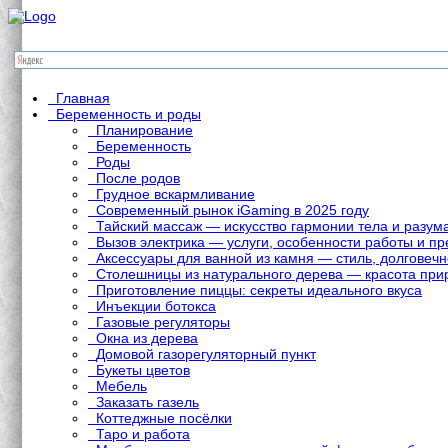
Главная
Беременность и роды
Планирование
Беременность
Роды
После родов
Грудное вскармливание
Современный рынок iGaming в 2025 году
Тайский массаж — искусство гармонии тела и разум
Вызов электрика — услуги, особенности работы и 
Аксессуары для ванной из камня — стиль, долговечн
Столешницы из натурального дерева — красота при
Приготовление пиццы: секреты идеального вкуса
Инъекции ботокса
Газовые регуляторы
Окна из дерева
Домовой газорегуляторный пункт
Букеты цветов
Мебель
Заказать газель
Коттеджные посёлки
Таро и работа