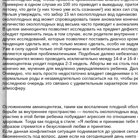
Примерно в одном случае из 100 это приводит к выкидышу, притом
потому, что дети (у них точно уже есть сознание!) изо всех сил с
Нельзя утверждать, что забор 15 мл околоплодных вод одинаково
околоплодных вод может спровоцировать такие аномалии конечно
количество околоплодных вод весьма часто приводит к аномалиям
В целом амниоцентез позволяет исследовать на предмет дефекто
следует применять лишь в том случае, если родители внутренне г
других исследований, которые позволяют поставить диагноз хро
тенденция сделать все, что только можно сделать, особо не зад
Уже в силу одной только этой причины все небезопасные исслед
являются крайне проблематичными. Подобные далеко небезопасны
Амниоцентез можно проводить исключительно между 14-й и 16-й
амниоцентеза уходит порядка 2-3 недель. Аборты же на столь п
конечно же, мучение для медленно умерщвляемого ребенка. Далек
Очевидно, что мать просто недостаточно владеет сведениями о т
нормальные роды и незамедлительно согласиться на то, чтобы ре
последнюю очередь это связано с удивительным характером этих 
атмосферу.
Осложнениям амниоцентеза, таким как воспаление плодной оболоч
борьбе за внутреннее пространство — полость околоплодных вод
участию в этой битве ребенка побуждает агрессия по отношению к
здоровым. Тогда как подход в стиле: «Я люблю и принимаю тебя т
образом стремится к безусловной любви и принятию.
Если данная конфликтная ситуация поднимается до уровня сепсис
беременность под вопрос, даже если на сегодняшний день никто 