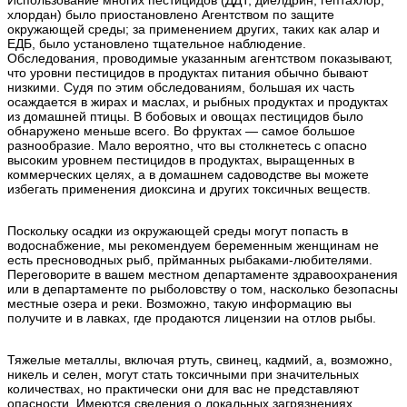
хлордан) было приостановлено Агентством по защите
окружающей среды; за применением других, таких как алар и
ЕДБ, было установлено тщательное наблюдение.
Обследования, проводимые указанным агентством показывают,
что уровни пестицидов в продуктах питания обычно бывают
низкими. Судя по этим обследованиям, большая их часть
осаждается в жирах и маслах, и рыбных продуктах и продуктах
из домашней птицы. В бобовых и овощах пестицидов было
обнаружено меньше всего. Во фруктах — самое большое
разнообразие. Мало вероятно, что вы столкнетесь с опасно
высоким уровнем пестицидов в продуктах, выращенных в
коммерческих целях, а в домашнем садоводстве вы можете
избегать применения диоксина и других токсичных веществ.
Поскольку осадки из окружающей среды могут попасть в
водоснабжение, мы рекомендуем беременным женщинам не
есть пресноводных рыб, прйманных рыбаками-любителями.
Переговорите в вашем местном департаменте здравоохранения
или в департаменте по рыболовству о том, насколько безопасны
местные озера и реки. Возможно, такую информацию вы
получите и в лавках, где продаются лицензии на отлов рыбы.
Тяжелые металлы, включая ртуть, свинец, кадмий, а, возможно,
никель и селен, могут стать токсичными при значительных
количествах, но практически они для вас не представляют
опасности. Имеются сведения о локальных загрязнениях