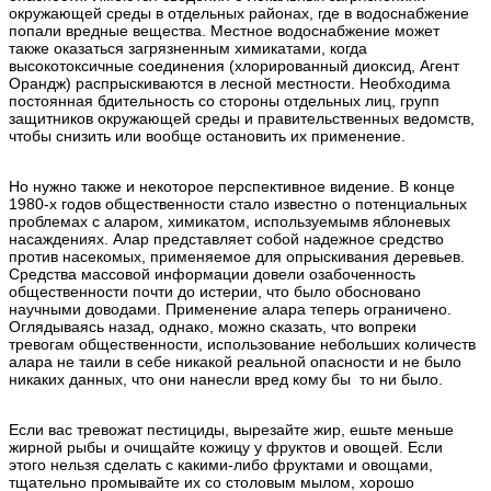
окружающей среды в отдельных районах, где в водоснабжение
попали вредные вещества. Местное водоснабжение может
также оказаться загрязненным химикатами, когда
высокотоксичные соединения (хлорированный диоксид, Агент
Орандж) распрыскиваются в лесной местности. Необходима
постоянная бдительность со стороны отдельных лиц, групп
защитников окружающей среды и правительственных ведомств,
чтобы снизить или вообще остановить их применение.
Но нужно также и некоторое перспективное видение. В конце
1980-х годов общественности стало известно о потенциальных
проблемах с аларом, химикатом, используемымв яблоневых
насаждениях. Алар представляет собой надежное средство
против насекомых, применяемое для опрыскивания деревьев.
Средства массовой информации довели озабоченность
общественности почти до истерии, что было обосновано
научными доводами. Применение алара теперь ограничено.
Оглядываясь назад, однако, можно сказать, что вопреки
тревогам общественности, использование небольших количеств
алара не таили в себе никакой реальной опасности и не было
никаких данных, что они нанесли вред кому бы то ни было.
Если вас тревожат пестициды, вырезайте жир, ешьте меньше
жирной рыбы и очищайте кожицу у фруктов и овощей. Если
этого нельзя сделать с какими-либо фруктами и овощами,
тщательно промывайте их со столовым мылом, хорошо