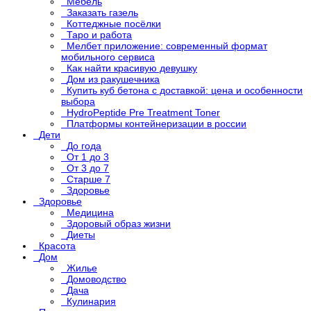
Мебель
Заказать газель
Коттеджные посёлки
Таро и работа
Мелбет приложение: современный формат
мобильного сервиса
Как найти красивую девушку
Дом из ракушечника
Купить куб бетона с доставкой: цена и особенности
выбора
HydroPeptide Pre Treatment Toner
Платформы контейнеризации в россии
Дети
До года
От 1 до 3
От 3 до 7
Старше 7
Здоровье
Здоровье
Медицина
Здоровый образ жизни
Диеты
Красота
Дом
Жилье
Домоводство
Дача
Кулинария