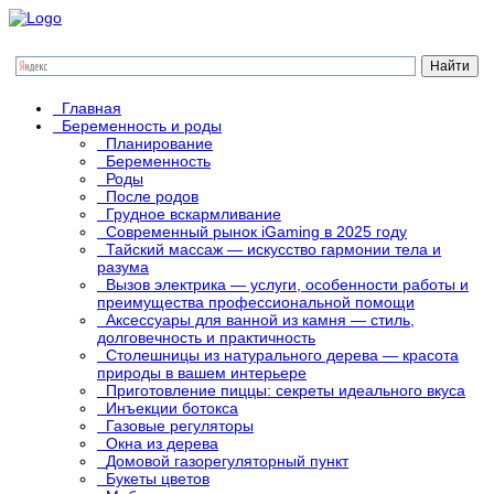
Главная
Беременность и роды
Планирование
Беременность
Роды
После родов
Грудное вскармливание
Современный рынок iGaming в 2025 году
Тайский массаж — искусство гармонии тела и
разума
Вызов электрика — услуги, особенности работы и
преимущества профессиональной помощи
Аксессуары для ванной из камня — стиль,
долговечность и практичность
Столешницы из натурального дерева — красота
природы в вашем интерьере
Приготовление пиццы: секреты идеального вкуса
Инъекции ботокса
Газовые регуляторы
Окна из дерева
Домовой газорегуляторный пункт
Букеты цветов