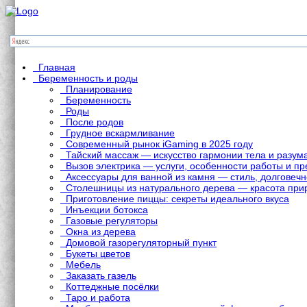
Главная
Беременность и роды
Планирование
Беременность
Роды
После родов
Грудное вскармливание
Современный рынок iGaming в 2025 году
Тайский массаж — искусство гармонии тела и разум
Вызов электрика — услуги, особенности работы и 
Аксессуары для ванной из камня — стиль, долговечн
Столешницы из натурального дерева — красота при
Приготовление пиццы: секреты идеального вкуса
Инъекции ботокса
Газовые регуляторы
Окна из дерева
Домовой газорегуляторный пункт
Букеты цветов
Мебель
Заказать газель
Коттеджные посёлки
Таро и работа