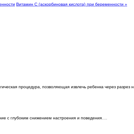
енности
Витамин C (аскорбиновая кислота) при беременности »
ическая процедура, позволяющая извлечь ребенка через разрез на
ние с глубоким снижением настроения и поведения.…