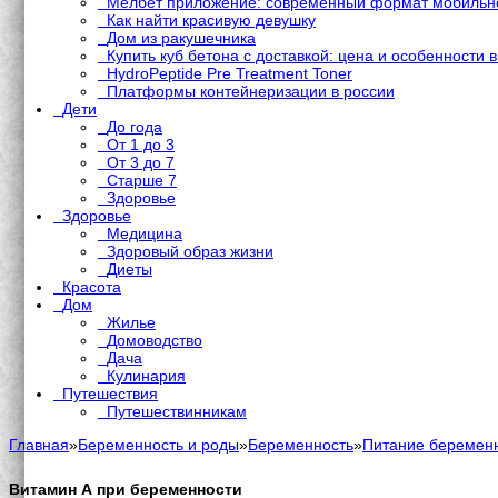
Мелбет приложение: современный формат мобильно
Как найти красивую девушку
Дом из ракушечника
Купить куб бетона с доставкой: цена и особенности 
HydroPeptide Pre Treatment Toner
Платформы контейнеризации в россии
Дети
До года
От 1 до 3
От 3 до 7
Старше 7
Здоровье
Здоровье
Медицина
Здоровый образ жизни
Диеты
Красота
Дом
Жилье
Домоводство
Дача
Кулинария
Путешествия
Путешествинникам
Главная
»
Беременность и роды
»
Беременность
»
Питание беремен
Витамин А при беременности