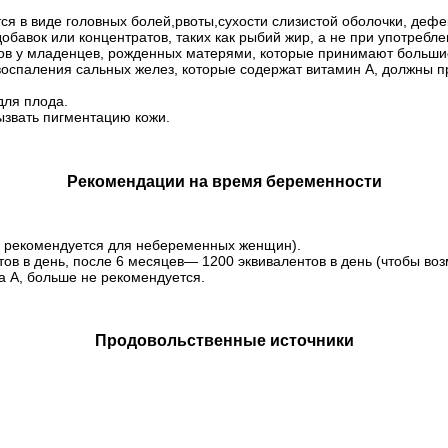
 в виде головных болей,рвоты,сухости слизистой оболочки, дефе
обавок или концентратов, таких как рыбий жир, а не при употребл
ов у младенцев, рожденных матерями, которые принимают большие
оспаления сальных желез, которые содержат витамин А, должны пр
для плода.
вызвать пигментацию кожи.
Рекомендации на время беременности
во рекомендуется для небеременных женщин).
в в день, после 6 месяцев— 1200 эквивалентов в день (чтобы возм
а А, больше не рекомендуется.
Продовольственные источники