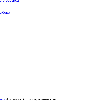
го сервиса
выбора
ных
»
Витамин А при беременности