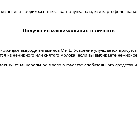
ий шпинат, абрикосы, тыква, канталупка, сладкий картофель, пап
Получение максимальных количеств
тиоксиданты,вроде витаминов С и Е. Усвоение улучшается присутст
тся из нежирного или снятого молока; если вы выбираете нежирное
льзуйте минеральное масло в качестве слабительного средства и